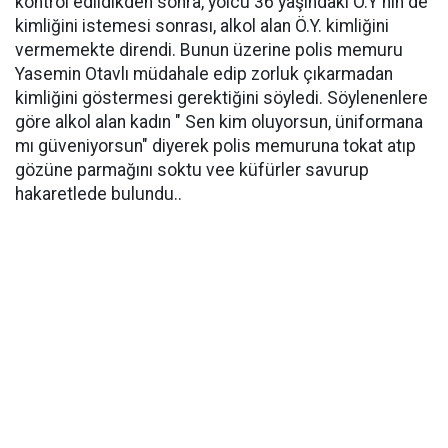
kontrol edildikden sonra, yolcu 36 yaşındaki Ö.Y'nin de
kimliğini istemesi sonrası, alkol alan Ö.Y. kimliğini
vermemekte direndi. Bunun üzerine polis memuru
Yasemin Otavlı müdahale edip zorluk çıkarmadan
kimliğini göstermesi gerektiğini söyledi. Söylenenlere
göre alkol alan kadın " Sen kim oluyorsun, üniformana
mı güveniyorsun" diyerek polis memuruna tokat atıp
gözüne parmağını soktu vee küfürler savurup
hakaretlede bulundu..