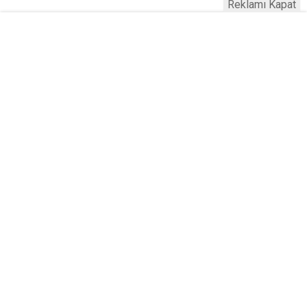
Reklamı Kapat
Serhad Haber © 2015
Anasayfa
Künye
İletişim
Gizlilik İlkeleri
Sitene Ekle
Haber Portalı Yazılımı