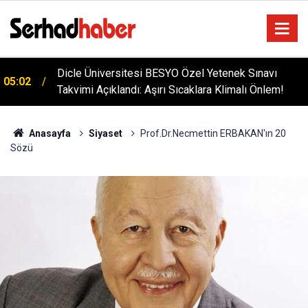
Diyarbakır'da İşçi Kıyımı: 45 Derece Sıcakta 763
04:51
Gündür Adalet Bekliyorlar
Anasayfa
Siyaset
Prof.Dr.Necmettin ERBAKAN'ın 20
Sözü