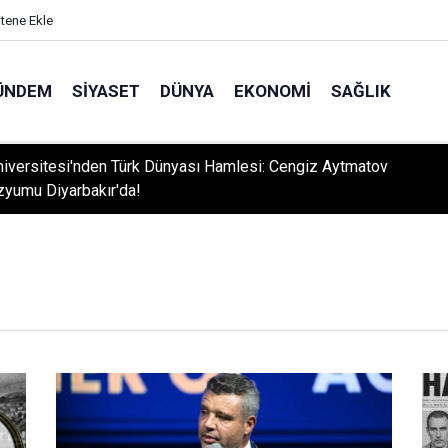
itene Ekle
ÜNDEM
SIYASET
DÜNYA
EKONOMI
SAĞLIK
niversitesi'nden Türk Dünyası Hamlesi: Cengiz Aytmatov
yumu Diyarbakır'da!