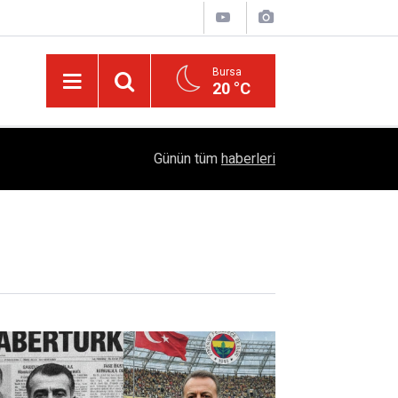
Bursa
20 °C
Diyarbakır’ın Asırlık Edebiyat Hafızası: "Diyarbe
05:18
Günün tüm
haberleri
Çıktı