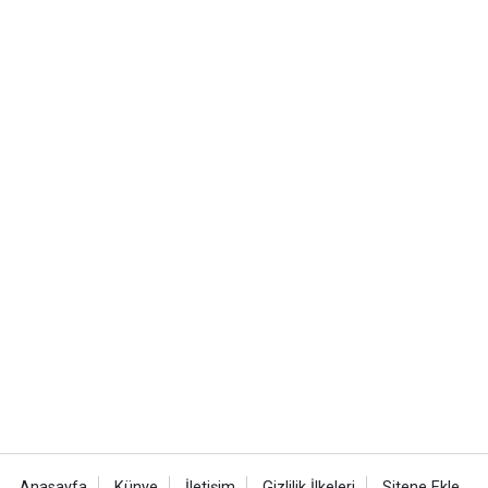
Anasayfa
Künye
İletişim
Gizlilik İlkeleri
Sitene Ekle