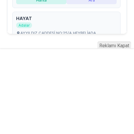
Reklamı Kapat
Serhad Haber © 2015
Anasayfa
Künye
İletişim
Gizlilik İlkeleri
Sitene Ekle