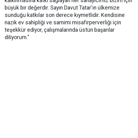
kalkınmasına katkı sağlayan her sanayicimiz bizim için
büyük bir değerdir. Sayın Davut Tatar'ın ülkemize
sunduğu katkılar son derece kıymetlidir. Kendisine
nazik ev sahipliği ve samimi misafirperverliği için
teşekkür ediyor, çalışmalarında üstün başarılar
diliyorum."