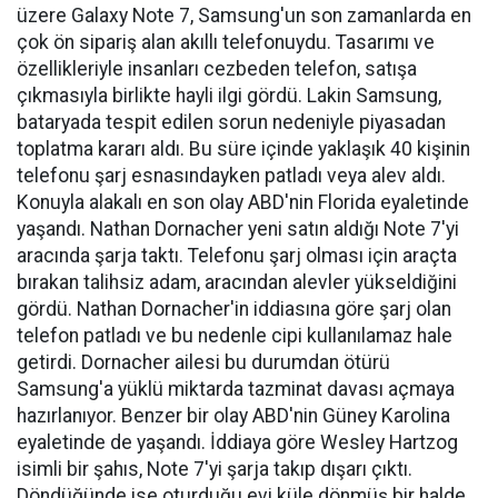
üzere Galaxy Note 7, Samsung'un son zamanlarda en
çok ön sipariş alan akıllı telefonuydu. Tasarımı ve
özellikleriyle insanları cezbeden telefon, satışa
çıkmasıyla birlikte hayli ilgi gördü. Lakin Samsung,
bataryada tespit edilen sorun nedeniyle piyasadan
toplatma kararı aldı. Bu süre içinde yaklaşık 40 kişinin
telefonu şarj esnasındayken patladı veya alev aldı.
Konuyla alakalı en son olay ABD'nin Florida eyaletinde
yaşandı. Nathan Dornacher yeni satın aldığı Note 7'yi
aracında şarja taktı. Telefonu şarj olması için araçta
bırakan talihsiz adam, aracından alevler yükseldiğini
gördü. Nathan Dornacher'in iddiasına göre şarj olan
telefon patladı ve bu nedenle cipi kullanılamaz hale
getirdi. Dornacher ailesi bu durumdan ötürü
Samsung'a yüklü miktarda tazminat davası açmaya
hazırlanıyor. Benzer bir olay ABD'nin Güney Karolina
eyaletinde de yaşandı. İddiaya göre Wesley Hartzog
isimli bir şahıs, Note 7'yi şarja takıp dışarı çıktı.
Döndüğünde ise oturduğu evi küle dönmüş bir halde