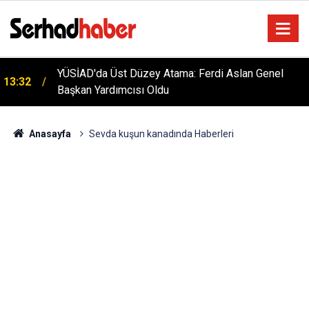
YÜSİAD'da Üst Düzey Atama: Ferdi Aslan Genel
13:32
Başkan Yardımcısı Oldu
TFF'den Resmi Açıklama: 2026-2027 Sezonu Kadın
12:55
Ligleri Statüsü Belli Oldu!
Anasayfa
Sevda kuşun kanadında Haberleri