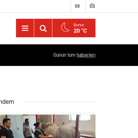
Bursa
20 °C
04:51
Diyarbakır'da İşçi Kıyımı: 45 Derece Sıcakta 763
Günün tüm
haberleri
ndem