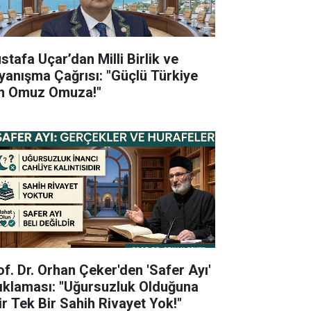
stafa Uçar’dan Milli Birlik ve
yanışma Çağrısı: "Güçlü Türkiye
in Omuz Omuza!"
of. Dr. Orhan Çeker'den 'Safer Ayı'
ıklaması: "Uğursuzluk Olduğuna
ir Tek Bir Sahih Rivayet Yok!"