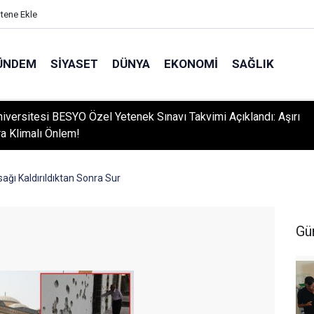
itene Ekle
ÜNDEM
SIYASET
DÜNYA
EKONOMI
SAĞLIK
niversitesi BESYO Özel Yetenek Sınavı Takvimi Açıklandı: Aşırı
ra Klimalı Önlem!
ğı Kaldırıldıktan Sonra Sur
Gü