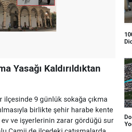
10
Di
a Yasağı Kaldırıldıktan
ur ilçesinde 9 günlük sokağa çıkma
ılmasıyla birlikte şehir harabe kente
Do
 ev ve işyerlerinin zarar gördüğü sur
Yo
nlu Camii de ilçedeki çatışmalarda