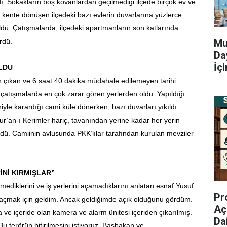
. Sokakların boş kovanlardan geçilmediği ilçede birçok ev ve
e kente dönüşen ilçedeki bazı evlerin duvarlarına yüzlerce
ldü. Çatışmalarda, ilçedeki apartmanların son katlarında
Mu
rdü.
Da
İç
LDU
n çıkan ve 6 saat 40 dakika müdahale edilemeyen tarihi
 çatışmalarda en çok zarar gören yerlerden oldu. Yapıldığı
niyle karardığı cami küle dönerken, bazı duvarları yıkıldı.
ur’an-ı Kerimler hariç, tavanından yerine kadar her yerin
ldü. Camiinin avlusunda PKK’lılar tarafından kurulan mevziler
İNİ KIRMIŞLAR”
ediklerini ve iş yerlerini açamadıklarını anlatan esnaf Yusuf
Pr
i açmak için geldim. Ancak geldiğimde açık olduğunu gördüm.
Aç
a ve içeride olan kamera ve alarm ünitesi içeriden çıkarılmış.
Da
 terörün bitirilmesini istiyoruz. Başbakan ve