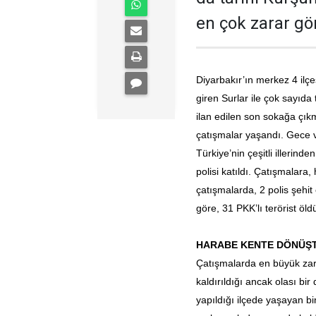
en çok zarar gö
Diyarbakır’ın merkez 4 ilç
giren Surlar ile çok sayıda 
ilan edilen son sokağa çıkm
çatışmalar yaşandı. Gece 
Türkiye’nin çeşitli illerin
polisi katıldı. Çatışmalara
çatışmalarda, 2 polis şehit 
göre, 31 PKK’lı terörist öld
HARABE KENTE DÖNÜŞ
Çatışmalarda en büyük zara
kaldırıldığı ancak olası bi
yapıldığı ilçede yaşayan bi