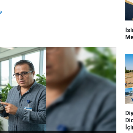
ı
İs
Me
Di
Di
İç