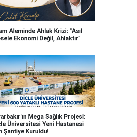
lam Aleminde Ahlak Krizi: "Asıl
sele Ekonomi Değil, Ahlaktır"
yarbakır'ın Mega Sağlık Projesi:
cle Üniversitesi Yeni Hastanesi
in Şantiye Kuruldu!