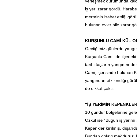
yerleşmek durumunda kaldı
iş yeri zarar gördü. Harab
merminin isabet ettiği görü
bulunan evler bile zarar gö
KURŞUNLU CAMİ KÜL O
Geçtiğimiz günlerde yangı
Kurşunlu Camii de ilçedeki
tarihi taşların yangın nede
Cami, içerisinde bulunan K
yangından etkilendiği görü
de dikkat çekti.
"İŞ YERİMİN KEPENKLER
10 gündür bölgelerine gelem
Özkul ise “Bugün iş yerim
Kepenkler kırılmış, dışarıd
Bundan dolayı mağduruz. Bu