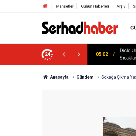
Manşetler
Günün Haberleri
Arşiv
S
G
klim Zirvesine Güçlü Destek: Rektör Prof. Dr.
Dicle Ü
24
05:02
anında
Sıcakla
Anasayfa
Gündem
Sokağa Çıkma Yasa