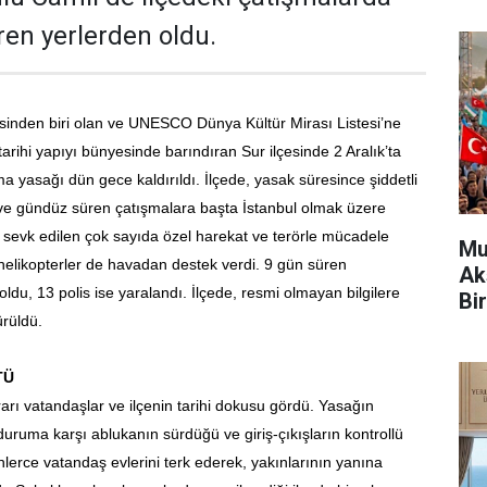
ren yerlerden oldu.
esinden biri olan ve UNESCO Dünya Kültür Mirası Listesi’ne
tarihi yapıyı bünyesinde barındıran Sur ilçesinde 2 Aralık’ta
a yasağı dün gece kaldırıldı. İlçede, yasak süresince şiddetli
ve gündüz süren çatışmalara başta İstanbul olmak üzere
den sevk edilen çok sayıda özel harekat ve terörle mücadele
Mu
, helikopterler de havadan destek verdi. 9 gün süren
Ak
oldu, 13 polis ise yaralandı. İlçede, resmi olmayan bilgilere
Bir
ürüldü.
TÜ
rı vatandaşlar ve ilçenin tarihi dokusu gördü. Yasağın
r duruma karşı ablukanın sürdüğü ve giriş-çıkışların kontrollü
nlerce vatandaş evlerini terk ederek, yakınlarının yanına