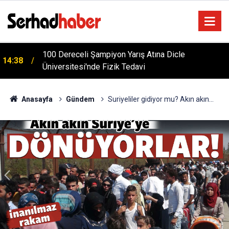
100 Dereceli Şampiyon Yarış Atına Dicle
14:38
Türkiye'yi Değiştiren Lider Turgut Özal'ın Asıl
Üniversitesi'nde Fizik Tedavi
04:20
Mesleği Ne? Şaşırtan Mühendislik Hikayesi
Anasayfa
Gündem
Suriyeliler gidiyor mu? Akın akın...