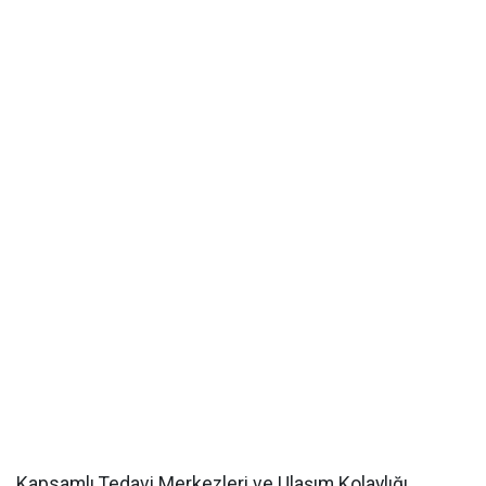
Kapsamlı Tedavi Merkezleri ve Ulaşım Kolaylığı