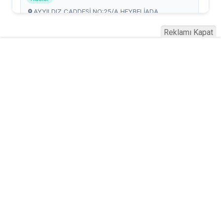
Reklamı Kapat
Serhad Haber © 2015
Anasayfa
Künye
İletişim
Gizlilik İlkeleri
Sitene Ekle