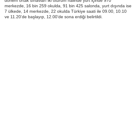
dönem ortak sınavları iki oturum hâlinde yurt içinde 970
merkezde, 16 bin 259 okulda, 91 bin 425 salonda, yurt dışında ise
7 ülkede, 14 merkezde, 22 okulda Türkiye saati ile 09.00, 10.10
ve 11.20’de başlayıp, 12.00’de sona erdiği belirtildi.