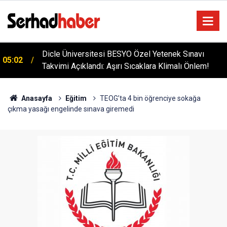
Dicle Üniversitesi BESYO Özel Yetenek Sınavı
05:02
Takvimi Açıklandı: Aşırı Sıcaklara Klimalı Önlem!
Diyarbakır'da İşçi Kıyımı: 45 Derece Sıcakta 763
04:51
Gündür Adalet Bekliyorlar
Anasayfa
Eğitim
TEOG’ta 4 bin öğrenciye sokağa
çıkma yasağı engelinde sınava giremedi