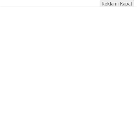
Reklamı Kapat
Serhad Haber © 2015
Anasayfa
Künye
İletişim
Gizlilik İlkeleri
Sitene Ekle
Haber Portalı Yazılımı