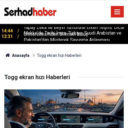
Yapay Zeka ile Beyin Tümörüne Erken Teşhis: Dicle
14:44
Üniversitesi’nden Bilimsel Buluş
Mekke'de Tarihi İmza: Türkiye, Suudi Arabistan ve
13:31
Pakistan'dan Müşterek Savunma Anlaşması
Anasayfa
Togg ekran hızı Haberleri
Togg ekran hızı Haberleri