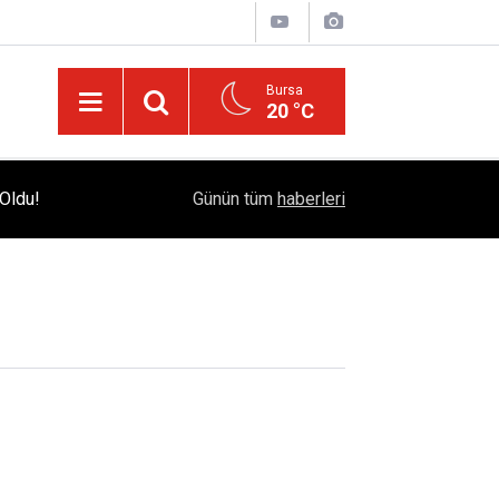
Bursa
20 °C
Bursa Çataltepe Sanayi Sitesi'nde 18 Yıllık Kr
Oldu!
12:33
Günün tüm
haberleri
Adalet Çağrısı