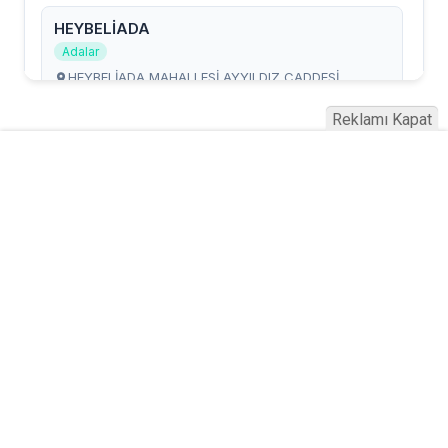
Reklamı Kapat
Serhad Haber © 2015
Anasayfa
Künye
İletişim
Gizlilik İlkeleri
Sitene Ekle