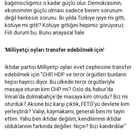
bağımsızlığımız o kadar güçlü olur. Demokrasinin,
ekonominin güçlü olması sadece benim sorunum
değil herkesin sorunu. İki yılda Türkiye iyiye mi gitti,
kötüye mi gitti? Kötüye gittiğini hepimiz görüyoruz.
Fiili durum bu. Bunu anayasal hale
'Milliyetçi oyları transfer edebilmek için'
İktidar partisi Milliyetçi oyları evet cephesine transfer
edebilmek için "CHP, HDP ve terör örgütleri bunların
hepsi hayırcı diyor. Bu ülkede terör örgütleriyle
masaya oturan kim CHP mi? Oslo da, habur'da
İmralı'da dolmabahçe'de masaya kim otrudu? Biz mi
oturduk? Aksine biz karşı çıktık, FETÖ'yü devlete kim
yerleştirdi? Valiyi, kaymakamı, generali ben mi tayin
ettim. Yahu ben iktidar değilim, kendilerinin iktidar
olduklarının farkında değiller. Niçin? Bizi kandırdılar"