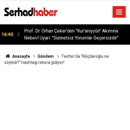
Prof. Dr. Orhan Çeker’den "Kur’aniyyûn" Akımına
16:40
Nebevî Uyarı: "Sünnetsiz Yorumlar Geçersizdir"
Sağlıklı Beslenmede Yeni Trend: Düşük Kalorili
05:57
Multi-Fiber İçecek Tozu
Anasayfa
Gündem
Twitter'da ''Kılıçdaroğlu ne
söyledi?'' hashtagi rekora gidiyor!