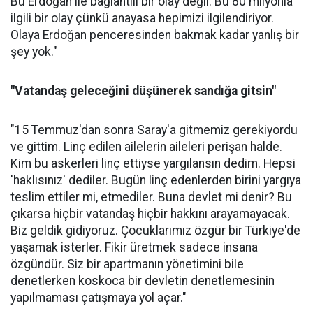
Bu Erdoğan ile bağlantılı bir olay değil. Bu 80 milyonla
ilgili bir olay çünkü anayasa hepimizi ilgilendiriyor.
Olaya Erdoğan penceresinden bakmak kadar yanlış bir
şey yok."
"Vatandaş geleceğini düşünerek sandığa gitsin"
"15 Temmuz'dan sonra Saray'a gitmemiz gerekiyordu
ve gittim. Linç edilen ailelerin aileleri perişan halde.
Kim bu askerleri linç ettiyse yargılansın dedim. Hepsi
'haklısınız' dediler. Bugün linç edenlerden birini yargıya
teslim ettiler mi, etmediler. Buna devlet mi denir? Bu
çıkarsa hiçbir vatandaş hiçbir hakkını arayamayacak.
Biz geldik gidiyoruz. Çocuklarımız özgür bir Türkiye'de
yaşamak isterler. Fikir üretmek sadece insana
özgündür. Siz bir apartmanın yönetimini bile
denetlerken koskoca bir devletin denetlemesinin
yapılmaması çatışmaya yol açar."