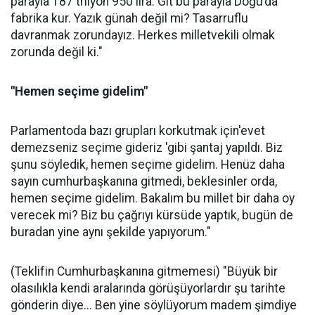
parayla 187 trilyon 950 lira. Git bu parayla Doğu’da
fabrika kur. Yazık günah değil mi? Tasarruflu
davranmak zorundayız. Herkes milletvekili olmak
zorunda değil ki."
"Hemen seçime gidelim"
Parlamentoda bazı grupları korkutmak için'evet
demezseniz seçime gideriz 'gibi şantaj yapıldı. Biz
şunu söyledik, hemen seçime gidelim. Henüz daha
sayın cumhurbaşkanına gitmedi, beklesinler orda,
hemen seçime gidelim. Bakalım bu millet bir daha oy
verecek mi? Biz bu çağrıyı kürsüde yaptık, bugün de
buradan yine aynı şekilde yapıyorum."
(Teklifin Cumhurbaşkanına gitmemesi) "Büyük bir
olasılıkla kendi aralarında görüşüyorlardır şu tarihte
gönderin diye... Ben yine söylüyorum madem şimdiye