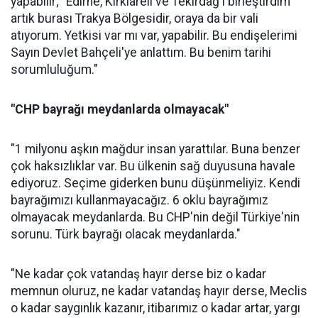
yapabilir; "Edirne, Kırklareli ve Tekirdağ'ı birleştirdim
artık burası Trakya Bölgesidir, oraya da bir vali
atıyorum. Yetkisi var mı var, yapabilir. Bu endişelerimi
Sayın Devlet Bahçeli'ye anlattım. Bu benim tarihi
sorumluluğum."
"CHP bayrağı meydanlarda olmayacak"
"1 milyonu aşkın mağdur insan yarattılar. Buna benzer
çok haksızlıklar var. Bu ülkenin sağ duyusuna havale
ediyoruz. Seçime giderken bunu düşünmeliyiz. Kendi
bayrağımızı kullanmayacağız. 6 oklu bayrağımız
olmayacak meydanlarda. Bu CHP'nin değil Türkiye'nin
sorunu. Türk bayrağı olacak meydanlarda."
"Ne kadar çok vatandaş hayır derse biz o kadar
memnun oluruz, ne kadar vatandaş hayır derse, Meclis
o kadar saygınlık kazanır, itibarımız o kadar artar, yargı