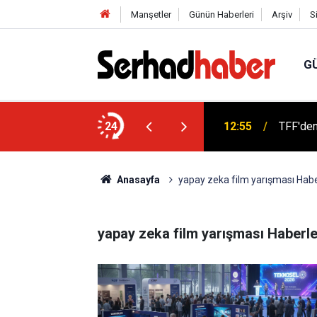
Manşetler
Günün Haberleri
Arşiv
S
G
di Aslan Genel Başkan Yardımcısı Oldu
24
12:55
TFF'den
Anasayfa
yapay zeka film yarışması Habe
yapay zeka film yarışması Haberle