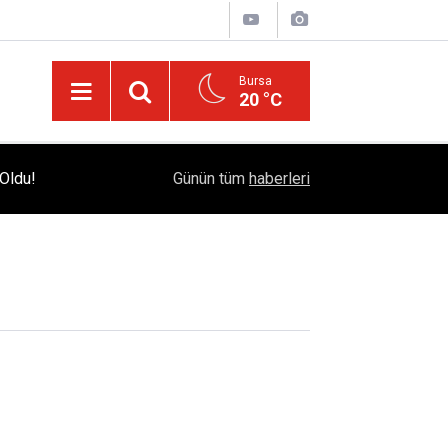
Bursa
20 °C
Bursa Çataltepe Sanayi Sitesi'nde 18 Yıllık Kr
Oldu!
12:33
Günün tüm
haberleri
Adalet Çağrısı