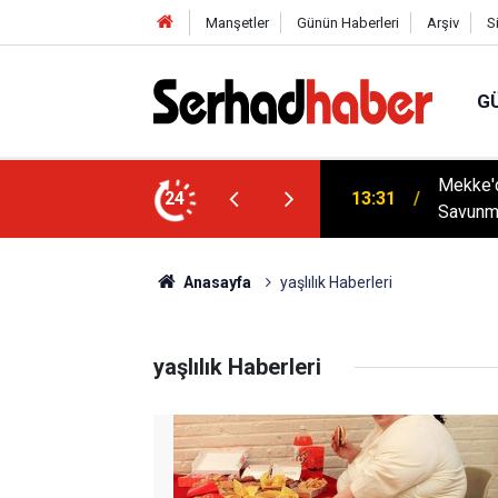
Manşetler
Günün Haberleri
Arşiv
S
G
tenek Sınavı Takvimi Açıklandı: Aşırı
Mekke'd
24
13:31
Savunm
Anasayfa
yaşlılık Haberleri
yaşlılık Haberleri