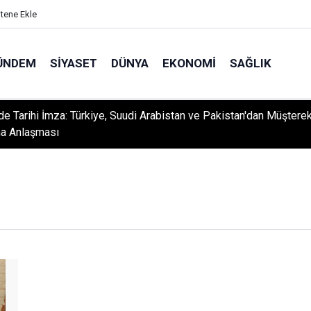
itene Ekle
ÜNDEM
SIYASET
DÜNYA
EKONOMI
SAĞLIK
e Tarihi İmza: Türkiye, Suudi Arabistan ve Pakistan'dan Müştere
a Anlaşması