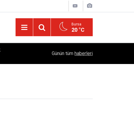
Bursa
20 °C
k
18:28
YÜSİAD’dan Sanayiye Güçlü Destek: Ayhan Bayra
Günün tüm
haberleri