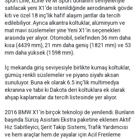
Sport Line, xLine ve M Sport donanım seviyeleriyle
satılacak yeni X1'de istenildiğinde aerodinamik gövde
kiti ve özel 18 inç'lik hafif alaşım jantlar da tercih
edilebiliyor. Ayrıca alkantra koltuklar, alüminyum ve
mat mavi süslemeler yine Yeni X1'in seçenekleri
arasında yer alıyor. Otomobil, selefinden 36 mm daha
kısa (4439 mm), 21 mm daha geniş (1821 mm) ve 53
mm daha yüksek (1598 mm).
İç mekanda giriş seviyesiyle birlikte kumaş koltuklar,
gümüş renkli süslemeler ve piyano siyahı aksan
sunuluyor. Buna ek olarak 6.5 inç'lik multimedya
ekranına ve tabii ki Dakota deri koltuklara ek olarak
ahşap kaplamalar da tercih listesinde yer alıyor.
2016 BMW X1'in birçok teknoloji de yenilendi. Bunların
başında Sürüş Asistanı Ekstra paketine eklenen Aktif
Hız Sabitleyici, Şerit Takip Sistemi, Trafik Yardımcısı
ve hem araçlar hem de yayalar için Acil Frenleme