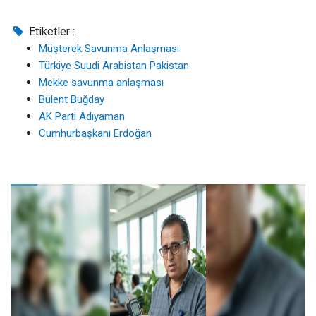
Etiketler :
Müşterek Savunma Anlaşması
Türkiye Suudi Arabistan Pakistan
Mekke savunma anlaşması
Bülent Buğday
AK Parti Adıyaman
Cumhurbaşkanı Erdoğan