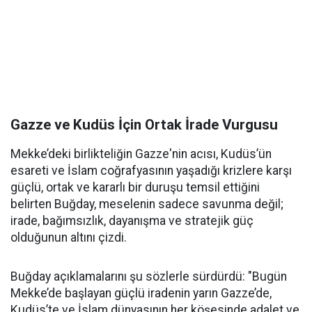
Gazze ve Kudüs İçin Ortak İrade Vurgusu
Mekke’deki birlikteliğin Gazze'nin acısı, Kudüs’ün
esareti ve İslam coğrafyasının yaşadığı krizlere karşı
güçlü, ortak ve kararlı bir duruşu temsil ettiğini
belirten Buğday, meselenin sadece savunma değil;
irade, bağımsızlık, dayanışma ve stratejik güç
olduğunun altını çizdi.
Buğday açıklamalarını şu sözlerle sürdürdü: "Bugün
Mekke’de başlayan güçlü iradenin yarın Gazze’de,
Kudüs’te ve İslam dünyasının her köşesinde adalet ve