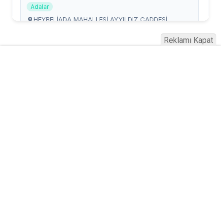
Reklamı Kapat
Serhad Haber © 2015
Anasayfa
Künye
İletişim
Gizlilik İlkeleri
Sitene Ekle