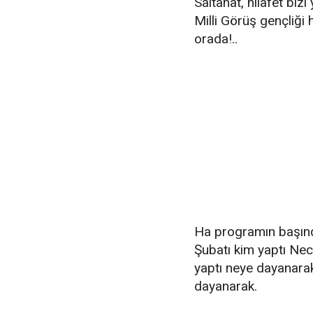
Saltanat, hilafet bizi
Milli Görüş gençliğ
orada!..
Ha programın başınd
Şubatı kim yaptı Nec
yaptı neye dayanara
dayanarak.