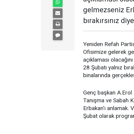
gelmezseniz Erb
bırakırsınız diy
Yeniden Refah Partis
Ofisimize gelerek ge
açıklaması olacağın
28 Şubatı yalnız bıra
binalarında gerçekleş
Genç başkan A.Erol P
Tanışma ve Sabah Kah
Erbakan'ı anlamak. 
Şubat olarak program