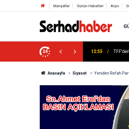
Manşetler
Günün Haberleri
Arşiv
S
G
12:55
TFF'den
Bursa Ç
24
12:33
Adalet 
Anasayfa
Siyaset
Yeniden Refah Part