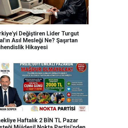
rkiye'yi Değiştiren Lider Turgut
al'ın Asıl Mesleği Ne? Şaşırtan
hendislik Hikayesi
ekliye Haftalık 2 BİN TL Pazar
steği Müjdesi! Nokta Partisi'nden