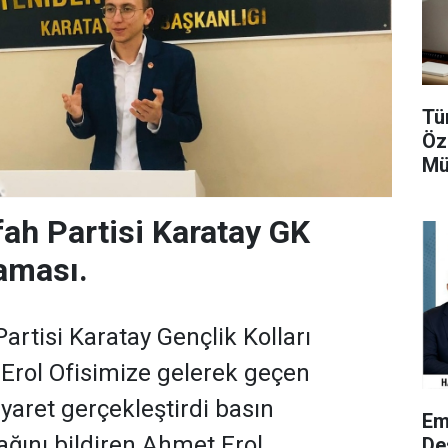
Tü
Öz
Mü
ah Partisi Karatay GK
aması.
artisi Karatay Gençlik Kolları
Erol Ofisimize gelerek geçen
iyaret gerçekleştirdi basın
Em
ağını bildiren Ahmet Erol
De