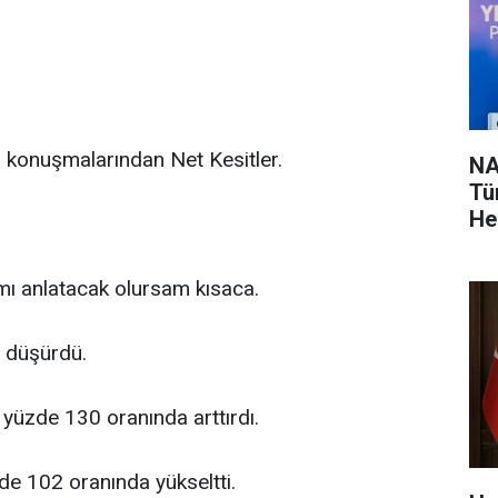
 konuşmalarından Net Kesitler.
NA
Tü
He
ı anlatacak olursam kısaca.
 düşürdü.
yüzde 130 oranında arttırdı.
zde 102 oranında yükseltti.