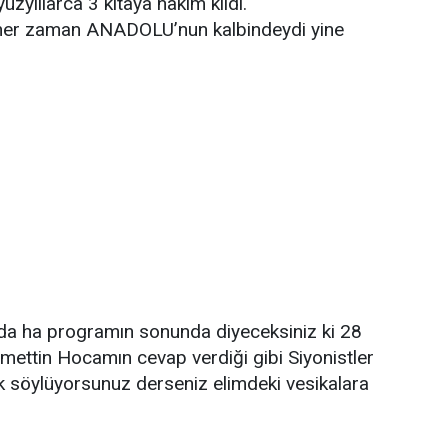
 yüzyıllarca 3 kıtaya hakim kıldı.
i her zaman ANADOLU’nun kalbindeydi yine
a ha programın sonunda diyeceksiniz ki 28
mettin Hocamın cevap verdiği gibi Siyonistler
k söylüyorsunuz derseniz elimdeki vesikalara