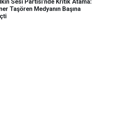
lkın Sesi Partisi'nde Kritik Atama:
ner Taşören Medyanın Başına
çti