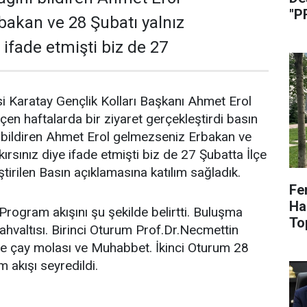
"P
akan ve 28 Şubatı yalnız
e ifade etmişti biz de 27
i Karatay Gençlik Kolları Başkanı Ahmet Erol
çen haftalarda bir ziyaret gerçekleştirdi basın
ı bildiren Ahmet Erol gelmezseniz Erbakan ve
kırsınız diye ifade etmişti biz de 27 Şubatta İlçe
tirilen Basın açıklamasına katılım sağladık.
Fe
Haz
rogram akışını şu şekilde belirtti. Buluşma
To
valtısı. Birinci Oturum Prof.Dr.Necmettin
Ve çay molası ve Muhabbet. İkinci Oturum 28
 akışı seyredildi.