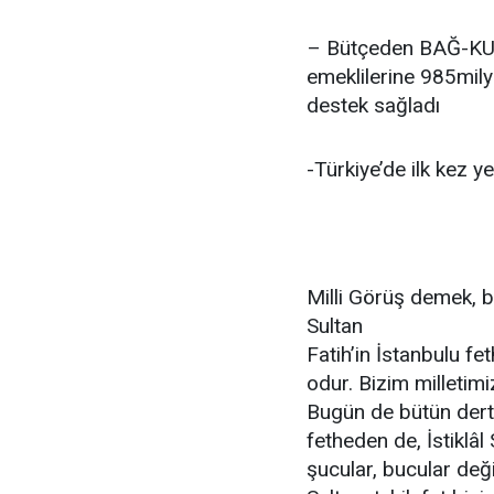
– Bütçeden BAĞ-KUR
emeklilerine 985mily
destek sağladı
-Türkiye’de ilk kez 
Milli Görüş demek, b
Sultan
Fatih’in İstanbulu fe
odur. Bizim milletimi
Bugün de bütün dertle
fetheden de, İstiklâl
şucular, bucular deği