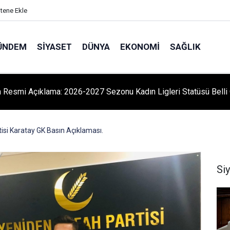
itene Ekle
ÜNDEM
SIYASET
DÜNYA
EKONOMI
SAĞLIK
 Resmi Açıklama: 2026-2027 Sezonu Kadın Ligleri Statüsü Belli 
ataltepe Sanayi Sitesi'nde 18 Yıllık Kriz: ÇATSANDER'den Hukuk
Çağrısı
isi Karatay GK Basın Açıklaması.
Si