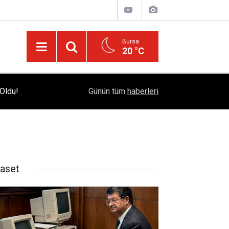
Bursa
20 °C
Oldu!
 ve
Doğu'nun En Köklü Eğitim Çınarı: Ziya Gökalp Eği
14:50
Günün tüm
haberleri
Öğrencilerini Bekliyor
yaset