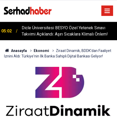
Diyarbakır'da İşçi Kıyımı: 45 Derece Sıcakta 763
04:51
Gündür Adalet Bekliyorlar
Anasayfa
Ekonomi
Ziraat Dinamik, BDDK'dan Faaliyet
İznini Aldı: Türkiye'nin İlk Banka Sahipli Dijital Bankası Geliyor!