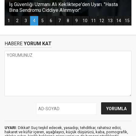
HABERE
YORUM KAT
UYARI:
Dikkat! Suç teşkil edecek, yasadışı, tehditkar, rahatsız edici,
hakaret ve küfür içeren, aşağılayıcı, küçük düşürücü, kaba, pornografik,