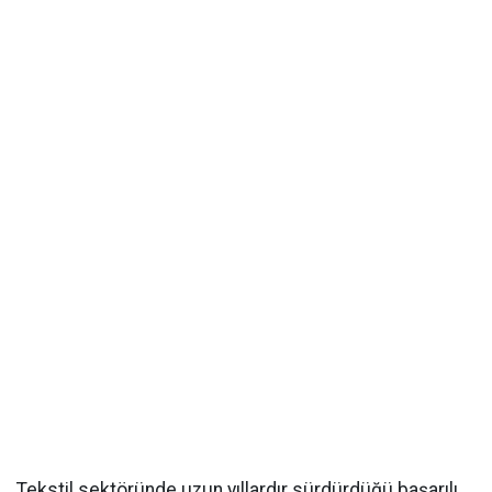
Tekstil sektöründe uzun yıllardır sürdürdüğü başarılı