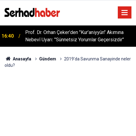
Sağlıklı Beslenmede Yeni Trend: Düşük Kalorili
05:57
Multi-Fiber İçecek Tozu
Anasayfa
Gündem
2019'da Savunma Sanayinde neler
oldu?