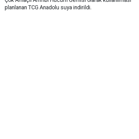
Çok Amaçlı Amfibi Hücum Gemisi olarak kullanılması
planlanan TCG Anadolu suya indirildi.