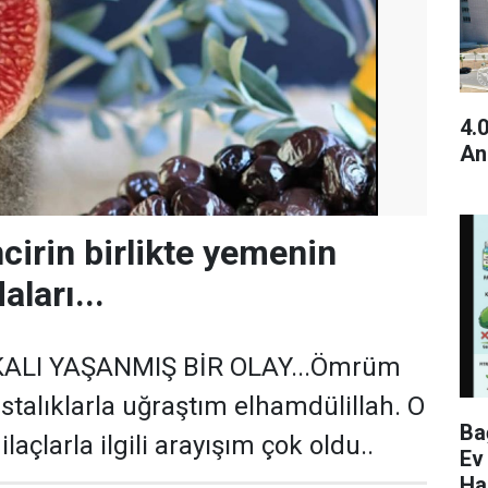
4.
An
ncirin birlikte yemenin
ları...
ALI YAŞANMIŞ BİR OLAY...Ömrüm
talıklarla uğraştım elhamdülillah. O
Ba
laçlarla ilgili arayışım çok oldu..
Ev
Ha