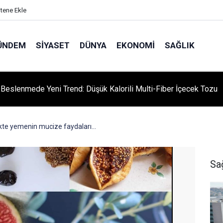
itene Ekle
ÜNDEM
SIYASET
DÜNYA
EKONOMI
SAĞLIK
niversitesi'nden Türk Dünyası Hamlesi: Cengiz Aytmatov
yumu Diyarbakır'da!
likte yemenin mucize faydaları...
Sa