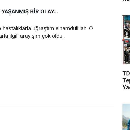
Aç
YAŞANMIŞ BİR OLAY...
astalıklarla uğraştım elhamdülillah. O
la ilgili arayışım çok oldu..
TD
Te
Ya