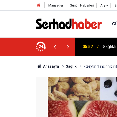
Manşetler
Günün Haberleri
Arşiv
S
G
Dicle Ü
 Düşük Kalorili Multi-Fiber İçecek Tozu
24
05:25
Sempoz
Anasayfa
Sağlık
7 zeytin 1 incirin bir