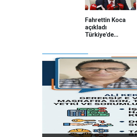
Fahrettin Koca
açıkladı
Türkiye'de
koronavirüs vaka
sayısında azalma
iyileşen hasta
sayısında
yüksleme oldu!!!!