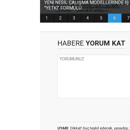
HABERE
YORUM KAT
UYARI:
Dikkat! Suç teşkil edecek, yasadışı, t