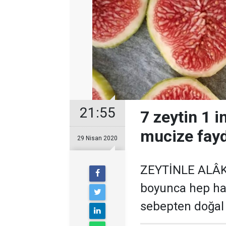
21:55
7 zeytin 1 i
mucize fayda
29 Nisan 2020
ZEYTİNLE ALÂK
boyunca hep has
sebepten doğal i