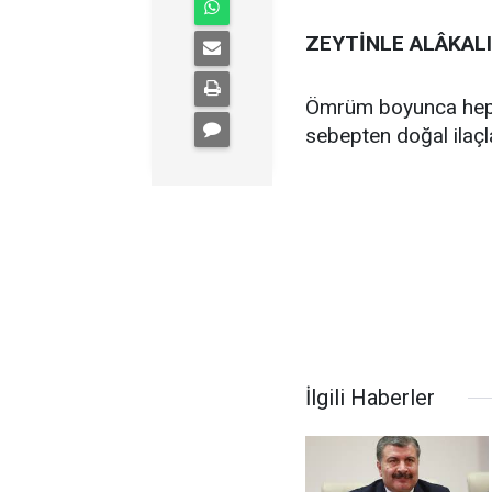
ZEYTİNLE ALÂKALI 
Ömrüm boyunca hep h
sebepten doğal ilaçlar
İlgili Haberler