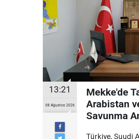
13:21
Mekke'de Ta
Arabistan v
08 Ağustos 2026
Savunma A
Türkiye, Suudi 