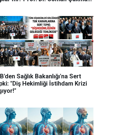
ıkladı
B'den Sağlık Bakanlığı'na Sert
pki: "Diş Hekimliği İstihdam Krizi
şıyor!"