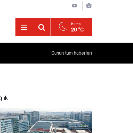
Bursa
20 °C
Diyarbakır’ın Asırlık Edebiyat Hafızası: "Diyarbe
05:18
Günün tüm
haberleri
Çıktı
ğlık