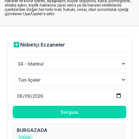
hakaret ve küfür içeren, aşağılayıcı, küçük düşürücü, kaba, pornografik,
ahlaka aykırı, kişilik haklarına zarar verici ya da benzeri niteliklerde
içeriklerden doğan her türlü mali, hukuki, cezai, idari sorumluluk içeriği
gönderen Üye/Üyeler’e aittir.