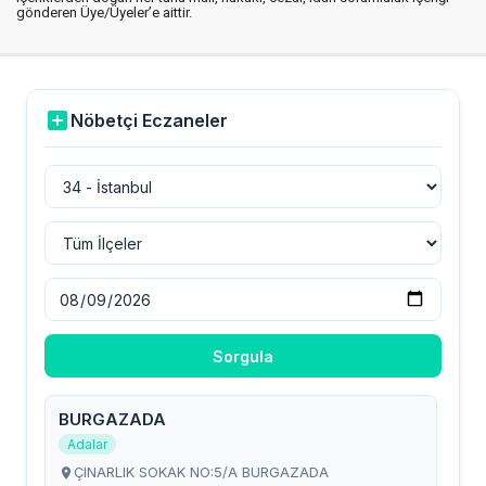
gönderen Üye/Üyeler’e aittir.