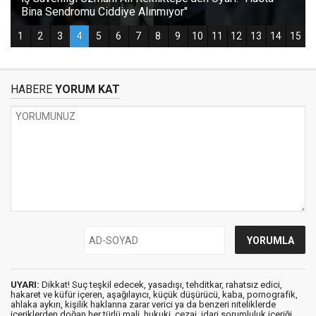
HABERE
YORUM KAT
UYARI:
Dikkat! Suç teşkil edecek, yasadışı, tehditkar, rahatsız edici,
hakaret ve küfür içeren, aşağılayıcı, küçük düşürücü, kaba, pornografik,
ahlaka aykırı, kişilik haklarına zarar verici ya da benzeri niteliklerde
içeriklerden doğan her türlü mali, hukuki, cezai, idari sorumluluk içeriği