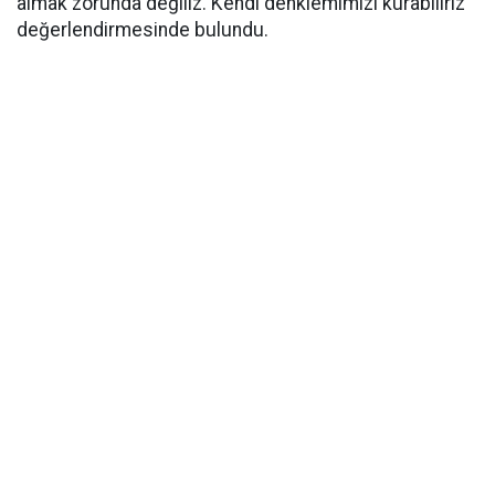
almak zorunda değiliz. Kendi denklemimizi kurabiliriz"
değerlendirmesinde bulundu.