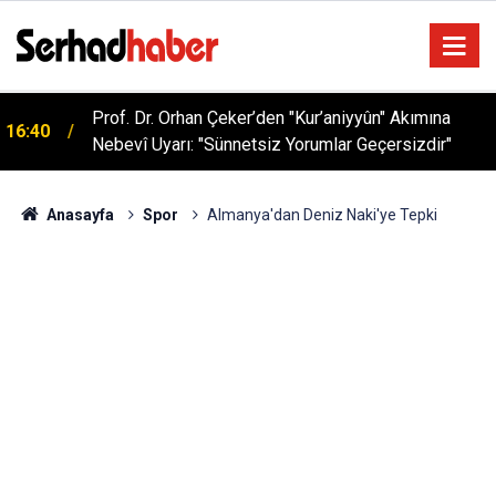
Prof. Dr. Orhan Çeker’den "Kur’aniyyûn" Akımına
16:40
Nebevî Uyarı: "Sünnetsiz Yorumlar Geçersizdir"
Anasayfa
Spor
Almanya'dan Deniz Naki'ye Tepki