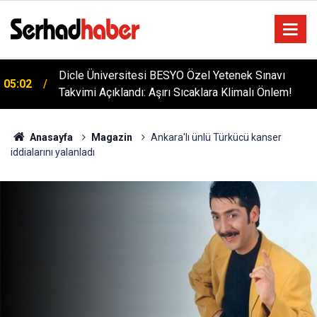
Diyarbakır'da İşçi Kıyımı: 45 Derece Sıcakta 763
04:51
Gündür Adalet Bekliyorlar
Anasayfa
Magazin
Ankara'lı ünlü Türkücü kanser
iddialarını yalanladı