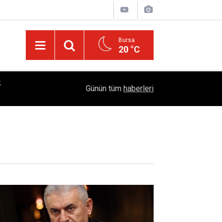
Bursa
20 °C
k
18:28
YÜSİAD’dan Sanayiye Güçlü Destek: Ayhan Bayra
Günün tüm
haberleri