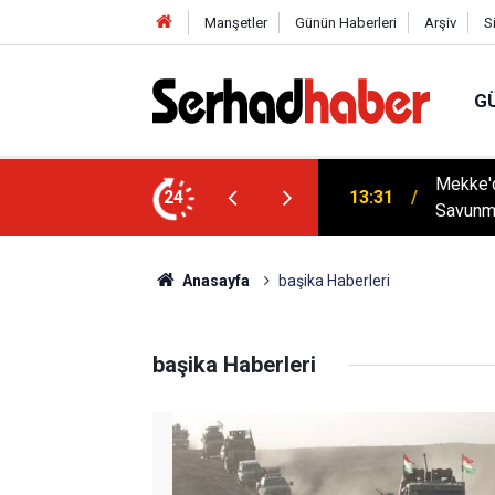
Manşetler
Günün Haberleri
Arşiv
S
G
tenek Sınavı Takvimi Açıklandı: Aşırı
Mekke'd
24
13:31
Savunm
Anasayfa
başika Haberleri
başika Haberleri