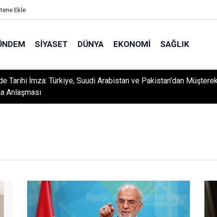
itene Ekle
ÜNDEM
SIYASET
DÜNYA
EKONOMI
SAĞLIK
e Tarihi İmza: Türkiye, Suudi Arabistan ve Pakistan'dan Müştere
a Anlaşması