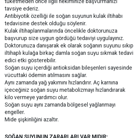
tüketmeden önce ilgili hekiminize başvurmanızı
tavsiye ederiz.
Antibiyotik özelliği ile soğan suyunun kulak iltihabı
tedavisine destek olduğu söylenir.
Kulak iltihaplanmalarında öncelikle doktorunuza
başvurup size uygun gördüğü tedaviyi uygulayınız.
Doktorunuza danışarak ek olarak soğanın suyunu sıkıp
iltihaplı kulağa birkaç damla soğan suyu sıkmak tedavi
edici etki gösterebilir.
Soğan suyu içerdiği antioksidan bileşenleri sayesinde
vücuttaki ödemin atılmasını sağlar.
Aynı zamanda yağ yakımını hızlandırır. Aç karnına
içeceğiniz soğan suyu metabolizmayı hızlandırarak
kilo vermeye yardımcı olur.
Soğan suyu aynı zamanda bölgesel yağlanmayı
engeller.
Mide şişkinliğini azaltır.
SOĞAN SUYUNUN ZARARLARI VAR MIDIR;