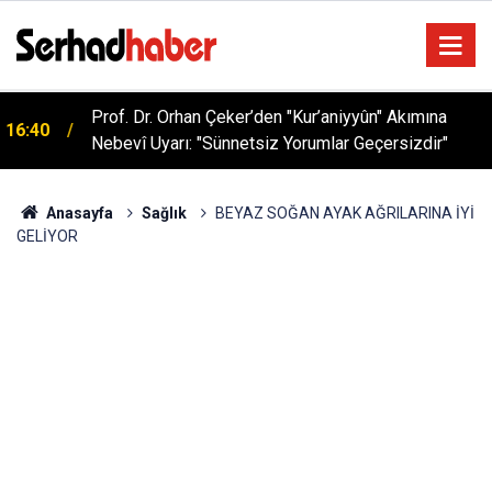
Sağlıklı Beslenmede Yeni Trend: Düşük Kalorili
05:57
Multi-Fiber İçecek Tozu
Anasayfa
Sağlık
BEYAZ SOĞAN AYAK AĞRILARINA İYİ
GELİYOR