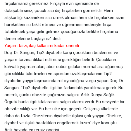
fırçalamanız gerekmez. Fırçayla evin içerisinde de
dolaşabilirsiniz, çocuk sizi diş fırçalarken görmelidir. Hem
alışkanlığı kazanırken sizi örnek alması hem de fırçalarken sizin
hareketlerinizi taklit etmesi ve öğrenmesi nedeniyle fırça
tutabilecek yaşa gelir gelmez çocuğunuzla birlikte fırçalama
denemelerine başlayınız" dedi.
Yaşam tarzı, ilaç kullanımı kadar önemli
Doç. Dr. Sangün, Tip2 diyabete karşı çocukların beslenme ve
yaşam tarzına dikkat edilmesi gerektiğini belirtti. Çocukların
kahvaltı yapmamaları, abur cubur gıdaları normal ara öğünmüş
gibi sıklıkla tüketmeleri ve spordan uzaklaşmalarının Tip2
diyabetin yaygınlaşmasında rol oynadığına vurgu yapan Doç. Dr.
Sangün, "Tip2 diyabetle ilgili bir farkındalık yaratılması gerek. Bu
önemli, çünkü obezite çağımızın salgını. Artık Dünya Sağlık
Örgütü bunla ilgili kıtalararası salgın alarmı verdi. Bu seviyede bir
obezite sıklığı var. Bu her ülke için geçerli. Gelişmiş ülkelerde
daha da fazla. Obezitenin diyabetle ilişkisi çok yaygın. Obetize,
diyabet ve ilişkili hastalıkları engellemek lazım" diye konuştu.
Açık havada egzersiz önerisi