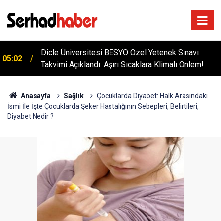
Diyarbakır'da İşçi Kıyımı: 45 Derece Sıcakta 763
04:51
Gündür Adalet Bekliyorlar
Anasayfa
Sağlık
Çocuklarda Diyabet: Halk Arasındaki
İsmi İle İşte Çocuklarda Şeker Hastalığının Sebepleri, Belirtileri,
Diyabet Nedir ?