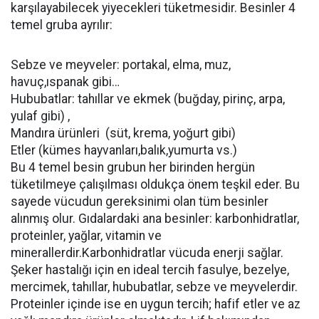
karşılayabilecek yiyecekleri tüketmesidir. Besinler 4
temel gruba ayrılır:
Sebze ve meyveler: portakal, elma, muz,
havuç,ıspanak gibi…
Hububatlar: tahıllar ve ekmek (buğday, pirinç, arpa,
yulaf gibi) ,
Mandıra ürünleri (süt, krema, yoğurt gibi)
Etler (kümes hayvanları,balık,yumurta vs.)
Bu 4 temel besin grubun her birinden hergün
tüketilmeye çalışılması oldukça önem teşkil eder. Bu
sayede vücudun gereksinimi olan tüm besinler
alınmış olur. Gıdalardaki ana besinler: karbonhidratlar,
proteinler, yağlar, vitamin ve
minerallerdir.Karbonhidratlar vücuda enerji sağlar.
Şeker hastalığı için en ideal tercih fasulye, bezelye,
mercimek, tahıllar, hububatlar, sebze ve meyvelerdir.
Proteinler içinde ise en uygun tercih; hafif etler ve az