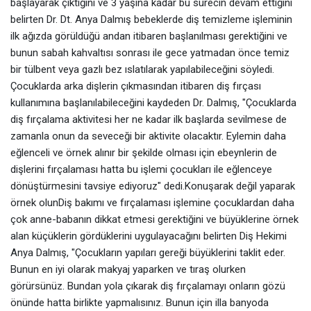
başlayarak çıktığını ve 3 yaşına kadar bu sürecin devam ettiğini
belirten Dr. Dt. Anya Dalmış bebeklerde diş temizleme işleminin
ilk ağızda görüldüğü andan itibaren başlanılması gerektiğini ve
bunun sabah kahvaltısı sonrası ile gece yatmadan önce temiz
bir tülbent veya gazlı bez ıslatılarak yapılabileceğini söyledi.
Çocuklarda arka dişlerin çıkmasından itibaren diş fırçası
kullanımına başlanılabileceğini kaydeden Dr. Dalmış, "Çocuklarda
diş fırçalama aktivitesi her ne kadar ilk başlarda sevilmese de
zamanla onun da seveceği bir aktivite olacaktır. Eylemin daha
eğlenceli ve örnek alınır bir şekilde olması için ebeynlerin de
dişlerini fırçalaması hatta bu işlemi çocukları ile eğlenceye
dönüştürmesini tavsiye ediyoruz" dedi.Konuşarak değil yaparak
örnek olunDiş bakımı ve fırçalaması işlemine çocuklardan daha
çok anne-babanın dikkat etmesi gerektiğini ve büyüklerine örnek
alan küçüklerin gördüklerini uygulayacağını belirten Diş Hekimi
Anya Dalmış, "Çocukların yapıları gereği büyüklerini taklit eder.
Bunun en iyi olarak makyaj yaparken ve tıraş olurken
görürsünüz. Bundan yola çıkarak diş fırçalamayı onların gözü
önünde hatta birlikte yapmalısınız. Bunun için illa banyoda