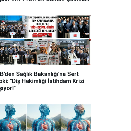
ıkladı
B'den Sağlık Bakanlığı'na Sert
pki: "Diş Hekimliği İstihdam Krizi
şıyor!"