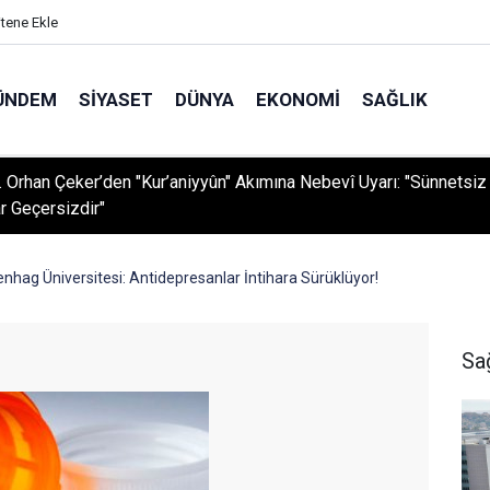
itene Ekle
ÜNDEM
SIYASET
DÜNYA
EKONOMI
SAĞLIK
r. Orhan Çeker’den "Kur’aniyyûn" Akımına Nebevî Uyarı: "Sünnetsiz
r Geçersizdir"
hag Üniversitesi: Antidepresanlar İntihara Sürüklüyor!
Sa