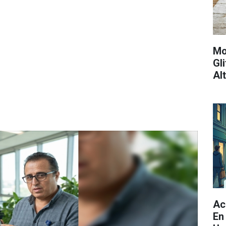
Mo
Gl
Al
Ac
En