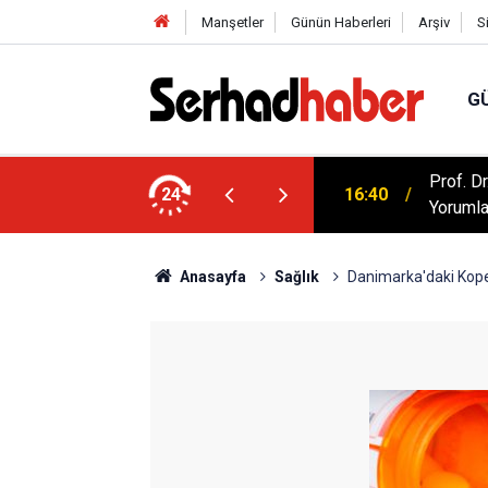
Manşetler
Günün Haberleri
Arşiv
S
G
artışılıyor: Kur'an Evlilikte Nasıl Bir Model
Prof. D
24
16:40
Yorumla
Anasayfa
Sağlık
Danimarka'daki Kopen