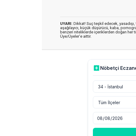
UYARI:
Dikkat! Suç teşkil edecek, yasadışı, t
aşağılayıcı, küçük düşürücü, kaba, pornografik
benzeri niteliklerde içeriklerden doğan her t
Üye/Üyeler’e aittir.