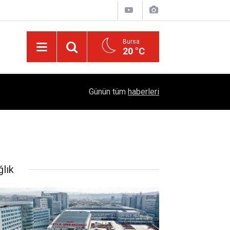
Bursa
20 °C
05:57
Sağlıklı Beslenmede Yeni Trend: Düşük Kalorili 
Günün tüm
haberleri
ğlık