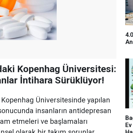
4.
An
aki Kopenhag Üniversitesi:
nlar İntihara Sürüklüyor!
 Kopenhag Üniversitesinde yapılan
 sonucunda insanların antidepresan
Ba
am etmeleri ve başlamaları
Ev
sel olarak bir takım sorunlar
Ha