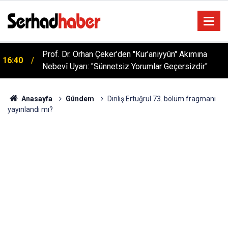
Sağlıklı Beslenmede Yeni Trend: Düşük Kalorili
05:57
Multi-Fiber İçecek Tozu
Anasayfa
Gündem
Diriliş Ertuğrul 73. bölüm fragmanı
yayınlandı mı?