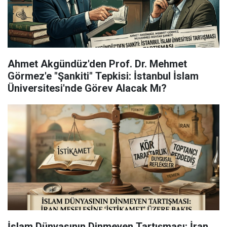
Ahmet Akgündüz'den Prof. Dr. Mehmet
Görmez'e "Şankiti" Tepkisi: İstanbul İslam
Üniversitesi'nde Görev Alacak Mı?
İslam Dünyasının Dinmeyen Tartışması: İran