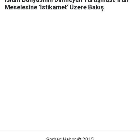
Meselesine 'İstikamet' Üzere Bakış
Serhad Haber © 2015