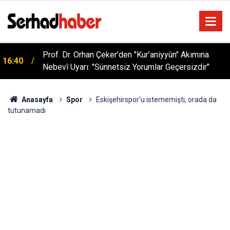
Prof. Dr. Orhan Çeker’den "Kur’aniyyûn" Akımına
16:40
Nebevî Uyarı: "Sünnetsiz Yorumlar Geçersizdir"
Anasayfa
Spor
Eskişehirspor'u istememişti, orada da
tutunamadı