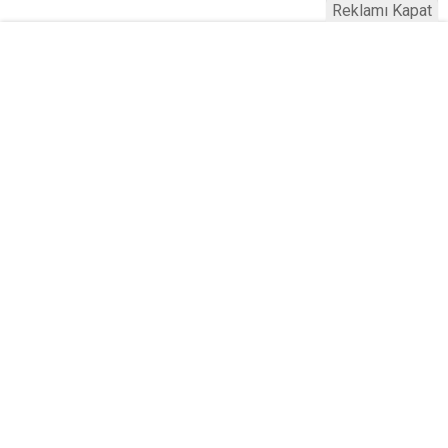
Reklamı Kapat
Serhad Haber © 2015
Anasayfa
Künye
İletişim
Gizlilik İlkeleri
Sitene Ekle
Haber Portalı Yazılımı