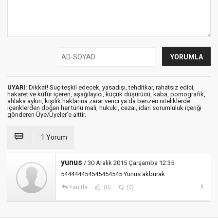
UYARI:
Dikkat! Suç teşkil edecek, yasadışı, tehditkar, rahatsız edici,
hakaret ve küfür içeren, aşağılayıcı, küçük düşürücü, kaba, pornografik,
ahlaka aykırı, kişilik haklarına zarar verici ya da benzeri niteliklerde
içeriklerden doğan her türlü mali, hukuki, cezai, idari sorumluluk içeriği
gönderen Üye/Üyeler’e aittir.
1 Yorum
yunus
/ 30 Aralık 2015 Çarşamba 12:35
544444454545454545 Yunus akburak
Yanıtla
(0)
(0)