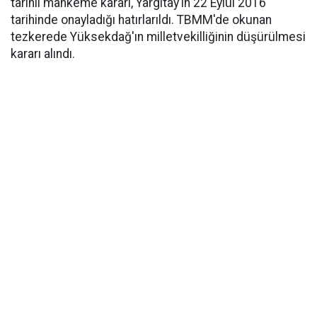
tarihli mahkeme kararı, Yargıtay’ın 22 Eylül 2016
tarihinde onayladığı hatırlarıldı. TBMM'de okunan
tezkerede Yüksekdağ'ın milletvekilliğinin düşürülmesi
kararı alındı.