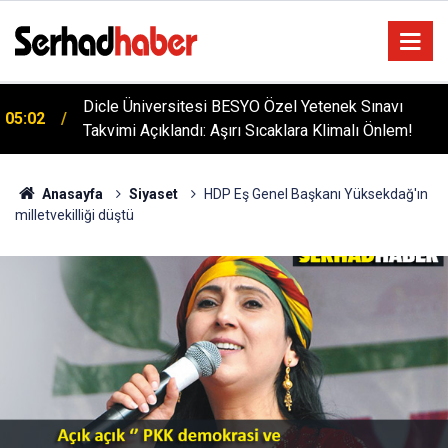
Dicle Üniversitesi BESYO Özel Yetenek Sınavı
05:02
Takvimi Açıklandı: Aşırı Sıcaklara Klimalı Önlem!
Diyarbakır'da İşçi Kıyımı: 45 Derece Sıcakta 763
04:51
Gündür Adalet Bekliyorlar
Anasayfa
Siyaset
HDP Eş Genel Başkanı Yüksekdağ'ın
milletvekilliği düştü