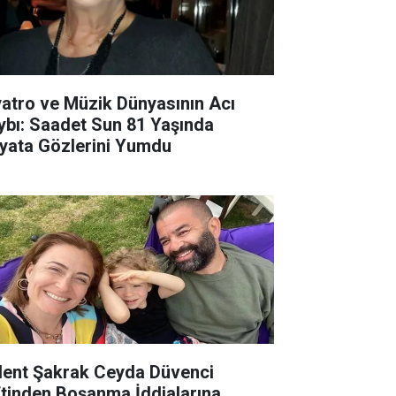
yatro ve Müzik Dünyasının Acı
ybı: Saadet Sun 81 Yaşında
yata Gözlerini Yumdu
lent Şakrak Ceyda Düvenci
ftinden Boşanma İddialarına