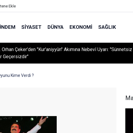
itene Ekle
ÜNDEM
SIYASET
DÜNYA
EKONOMI
SAĞLIK
r. Orhan Çeker’den "Kur’aniyyûn" Akımına Nebevî Uyarı: "Sünnetsiz
r Geçersizdir"
Oyunu Kime Verdi ?
Ma