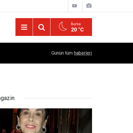
Bursa
20 °C
05:57
Sağlıklı Beslenmede Yeni Trend: Düşük Kalorili 
Günün tüm
haberleri
gazin