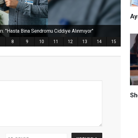
Ay
Sh