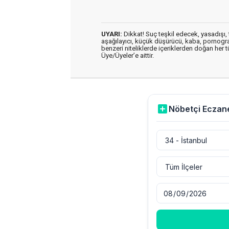
UYARI:
Dikkat! Suç teşkil edecek, yasadışı, t
aşağılayıcı, küçük düşürücü, kaba, pornografik
benzeri niteliklerde içeriklerden doğan her t
Üye/Üyeler’e aittir.