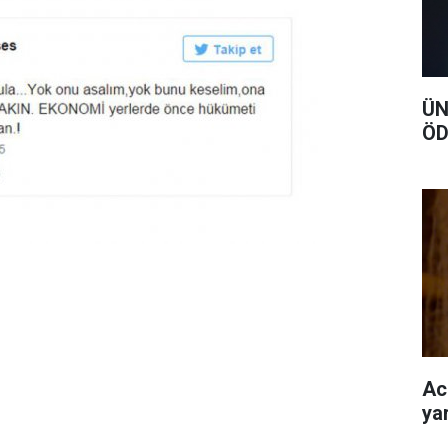
ÜN
ÖD
Ac
ya