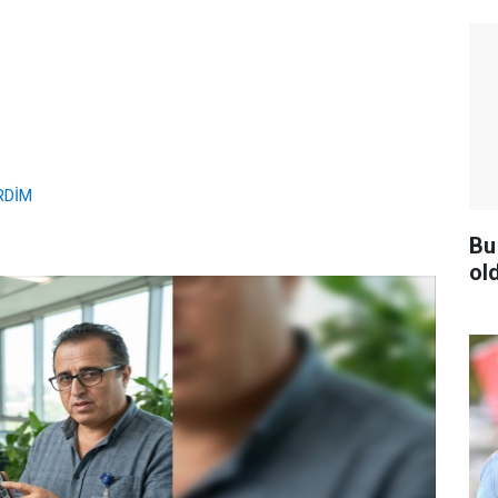
RDİM
Bu 
ol