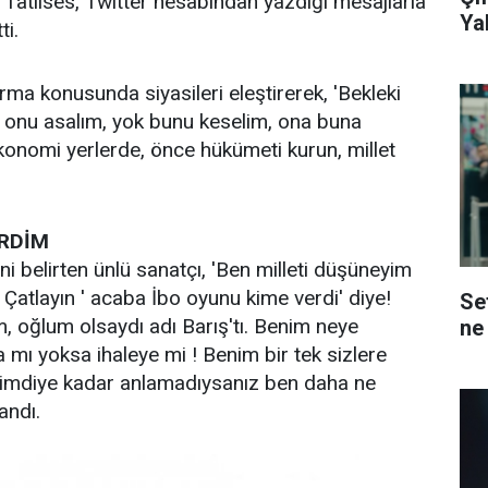
 Tatlıses, Twitter hesabından yazdığı mesajlarla
Ya
ti.
rma konusunda siyasileri eleştirerek, 'Bekleki
k onu asalım, yok bunu keselim, ona buna
Ekonomi yerlerde, önce hükümeti kurun, millet
RDİM
i belirten ünlü sanatçı, 'Ben milleti düşüneyim
! Çatlayın ' acaba İbo oyunu kime verdi' diye!
Sef
 oğlum olsaydı adı Barış'tı. Benim neye
ne
a mı yoksa ihaleye mi ! Benim bir tek sizlere
 şimdiye kadar anlamadıysanız ben daha ne
landı.