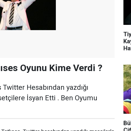
Ti
Ka
Ha
lıses Oyunu Kime Verdi ?
s Twitter Hesabından yazdığı
setçilere İsyan Etti . Ben Oyumu
Bü
Çi