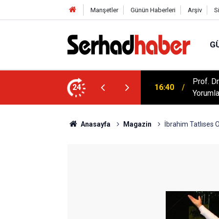
Manşetler
Günün Haberleri
Arşiv
S
G
artışılıyor: Kur'an Evlilikte Nasıl Bir Model
Prof. D
24
16:40
Yorumla
Anasayfa
Magazin
İbrahim Tatlıses 