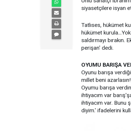
Ünlü sanatçı İbrahim
siyasetçilere isyan et
Tatlıses, hükümet ku
hükümet kurula...Yo
saldırmayı bırakın. 
perişan' dedi.
OYUMU BARIŞA VE
Oyunu barışa verdiğin
millet beni azarlasın
Oyumu barışa verdim,
ihtiyacım var barış'ş
ihtiyacım var. Bunu
diyim.' ifadelerini kul