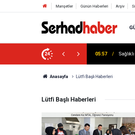
Manşetler
Günün Haberleri
Arşiv
S
G
027 Sezonu Kadın Ligleri Statüsü Belli Oldu!
24
05:57
Sağlıkl
Anasayfa
Lütfi Başlı Haberleri
Lütfi Başlı Haberleri