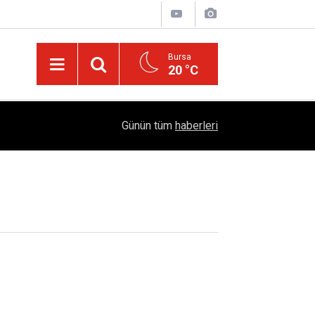
Bursa
20 °C
Dicle Üniversitesi'nden Türk Dünyası Hamlesi:
05:25
Günün tüm
haberleri
Sempozyumu Diyarbakır'da!