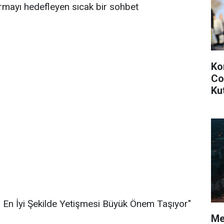
ırmayı hedefleyen sıcak bir sohbet
Ko
Co
Ku
n En İyi Şekilde Yetişmesi Büyük Önem Taşıyor"
Mer