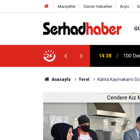
Manşetler
Günün Haberleri
Arşiv
S
G
Türkiye
na Dicle Üniversitesi'nde Fizik Tedavi
24
04:20
Mühendi
Anasayfa
Yerel
Kahta Kaymakamı Soy