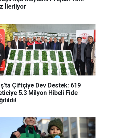
 İlerliyor
ş'ta Çiftçiye Dev Destek: 619
eticiye 5.3 Milyon Hibeli Fide
ıtıldı!