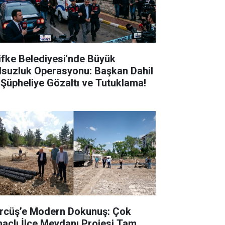
lifke Belediyesi'nde Büyük
lsuzluk Operasyonu: Başkan Dahil
 Şüpheliye Gözaltı ve Tutuklama!
rcüş’e Modern Dokunuş: Çok
açlı İlçe Meydanı Projesi Tam