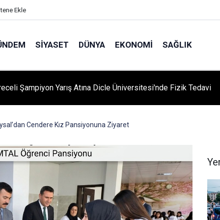
itene Ekle
ÜNDEM
SIYASET
DÜNYA
EKONOMI
SAĞLIK
'yi Değiştiren Lider Turgut Özal'ın Asıl Mesleği Ne? Şaşırtan
slik Hikayesi
sal’dan Cendere Kız Pansiyonuna Ziyaret
Ye