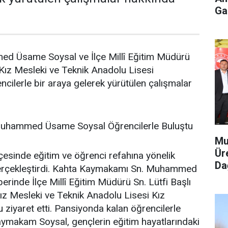
Gaz
Üsame Soysal ve İlçe Millî Eğitim Müdürü
 Kız Mesleki ve Teknik Anadolu Lisesi
cilerle bir araya gelerek yürütülen çalışmalar
uhammed Üsame Soysal Öğrencilerle Buluştu
Mu
Ür
çesinde eğitim ve öğrenci refahına yönelik
Dağ
 gerçekleştirdi. Kahta Kaymakamı Sn. Muhammed
rinde İlçe Millî Eğitim Müdürü Sn. Lütfi Başlı
 Kız Mesleki ve Teknik Anadolu Lisesi Kız
ziyaret etti. Pansiyonda kalan öğrencilerle
aymakam Soysal, gençlerin eğitim hayatlarındaki