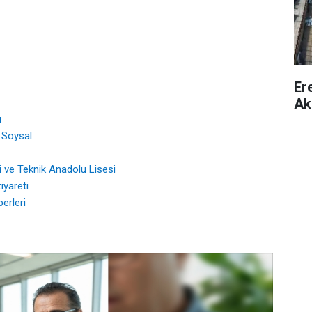
Er
Ak
ı
Soysal
 ve Teknik Anadolu Lisesi
iyareti
erleri