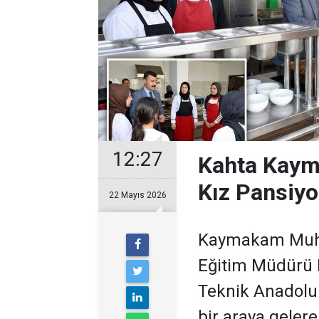
12:27
Kahta Kaym
Kız Pansiyo
22 Mayıs 2026
​Kaymakam Muha
Eğitim Müdürü L
Teknik Anadolu 
bir araya geler