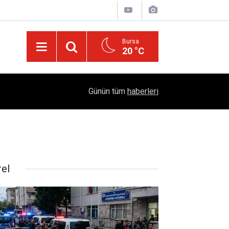
Bursa
20 °C
Emekliye Haftalık 2 BİN TL Pazar Desteği Müjde
14:55
Günün tüm
haberleri
"PROJE: 0011" Adımı
rel