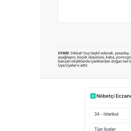
UYARI:
Dikkat! Suç teşkil edecek, yasadışı, t
aşağılayıcı, küçük düşürücü, kaba, pornografik
benzeri niteliklerde içeriklerden doğan her t
Üye/Üyeler’e aittir.