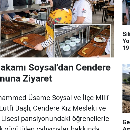
Si
Yo
19
akamı Soysal’dan Cendere
nuna Ziyaret
mmed Üsame Soysal ve İlçe Millî
ütfi Başlı, Cendere Kız Mesleki ve
Lisesi pansiyonundaki öğrencilerle
Ge
ek yürütülen çalışmalar hakkında
Am