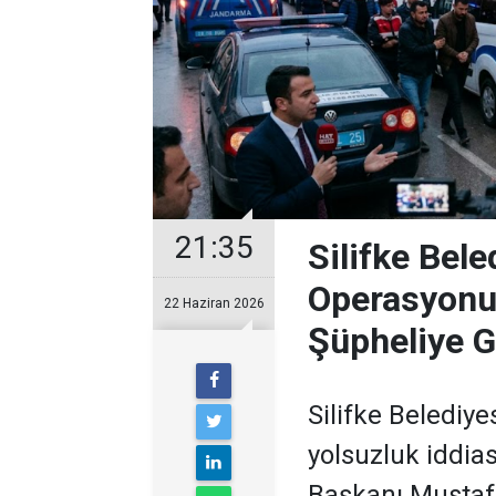
21:35
Silifke Bel
Operasyonu
22 Haziran 2026
Şüpheliye G
Silifke Belediye
yolsuzluk iddia
Başkanı Mustaf