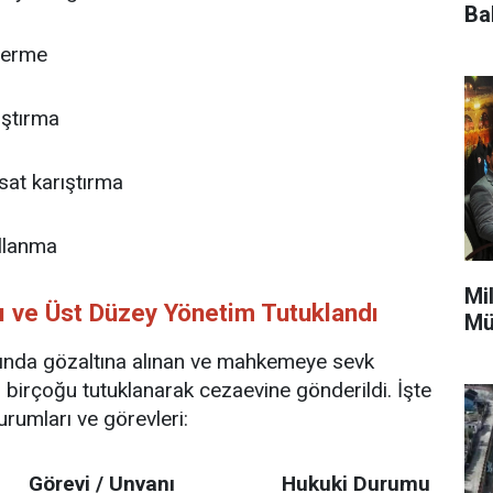
Ba
verme
ıştırma
sat karıştırma
llanma
Mi
ı ve Üst Düzey Yönetim Tutuklandı
Mü
nda gözaltına alınan ve mahkemeye sevk
 birçoğu tutuklanarak cezaevine gönderildi. İşte
urumları ve görevleri:
Görevi / Unvanı
Hukuki Durumu