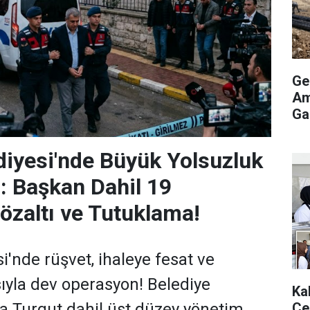
Ge
Am
Gaz
ediyesi'nde Büyük Yolsuzluk
: Başkan Dahil 19
özaltı ve Tutuklama!
si'nde rüşvet, ihaleye fesat ve
sıyla dev operasyon! Belediye
Ka
Ce
a Turgut dahil üst düzey yönetim