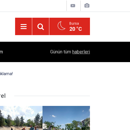
Bursa
20 °C
İslam'da "Kocaya İtaat" Söylemi Tartışılıyor: Kur'
ım
17:37
Günün tüm
haberleri
Öngörüyor?
uklama!
rel