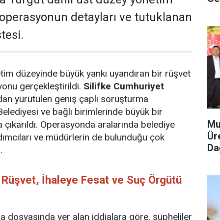
e operasyonun detayları ve tutuklanan
tesi.
tim düzeyinde büyük yankı uyandıran bir rüşvet
onu gerçekleştirildi.
Silifke Cumhuriyet
dan yürütülen geniş çaplı soruşturma
elediyesi ve bağlı birimlerinde büyük bir
Mu
a çıkarıldı. Operasyonda aralarında belediye
Ür
dımcıları ve müdürlerin de bulunduğu çok
Dağ
.
 Rüşvet, İhaleye Fesat ve Suç Örgütü
 dosyasında yer alan iddialara göre, şüpheliler