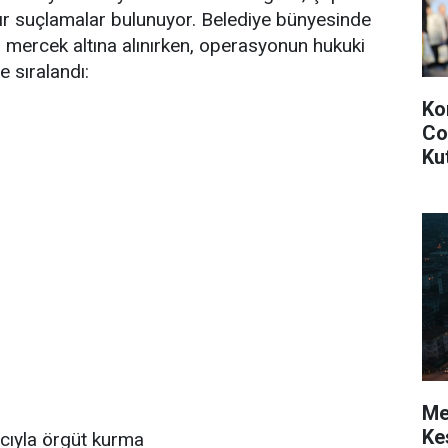
ır suçlamalar bulunuyor. Belediye bünyesinde
 mercek altına alınırken, operasyonun hukuki
e sıralandı:
Ko
Co
Ku
Mer
Kes
cıyla örgüt kurma