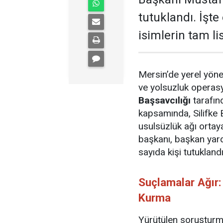
tutuklandı. İşt
isimlerin tam lis
Mersin’de yerel yöne
ve yolsuzluk operasy
Başsavcılığı
tarafın
kapsamında, Silifke B
usulsüzlük ağı ortay
başkanı, başkan yar
sayıda kişi tutuklandı
Suçlamalar Ağır:
Kurma
Yürütülen soruşturma