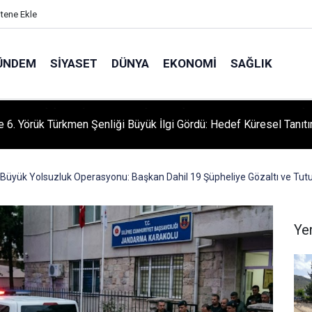
itene Ekle
ÜNDEM
SIYASET
DÜNYA
EKONOMI
SAĞLIK
le 6. Yörük Türkmen Şenliği Büyük İlgi Gördü: Hedef Küresel Tanıt
e Büyük Yolsuzluk Operasyonu: Başkan Dahil 19 Şüpheliye Gözaltı ve Tut
Ye