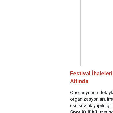
Festival İhalele
Altında
Operasyonun detayları
organizasyonları, im
usulsüzlük yapıldığı 
Spor Kulübü
üzerind