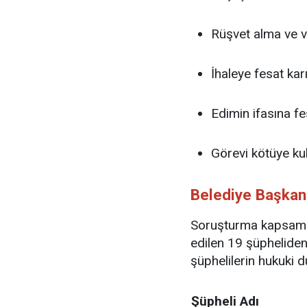
Rüşvet alma ve 
İhaleye fesat kar
Edimin ifasına fe
Görevi kötüye ku
Belediye Başkan
Soruşturma kapsamı
edilen 19 şüpheliden
şüphelilerin hukuki d
Şüpheli Adı