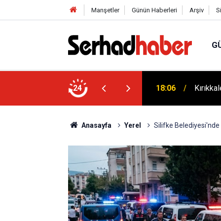
Manşetler
Günün Haberleri
Arşiv
S
G
ek: Ayhan Bayram’dan Davut Tatar’a Ziyaret
24
18:06
Kırıkka
Anasayfa
Yerel
Silifke Belediyesi'nd