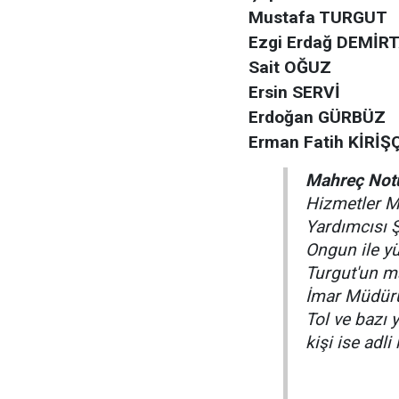
Mustafa TURGUT
Ezgi Erdağ DEMİR
Sait OĞUZ
Ersin SERVİ
Erdoğan GÜRBÜZ
Erman Fatih KİRİŞ
Mahreç Not
Hizmetler M
Yardımcısı 
Ongun ile yü
Turgut'un m
İmar Müdürü
Tol ve bazı 
kişi ise adli