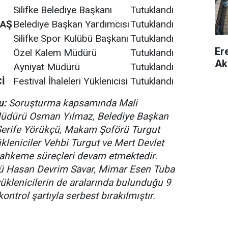
Silifke Belediye Başkanı
Tutuklandı
TAŞ
Belediye Başkan Yardımcısı
Tutuklandı
Silifke Spor Kulübü Başkanı
Tutuklandı
Er
Özel Kalem Müdürü
Tutuklandı
Ak
Ayniyat Müdürü
Tutuklandı
Çİ
Festival İhaleleri Yüklenicisi
Tutuklandı
u:
Soruşturma kapsamında Mali
üdürü Osman Yılmaz, Belediye Başkan
Şerife Yörükçü, Makam Şoförü Turgut
kleniciler Vehbi Turgut ve Mert Devlet
ahkeme süreçleri devam etmektedir.
 Hasan Devrim Savar, Mimar Esen Tuba
yüklenicilerin de aralarında bulunduğu 9
 kontrol şartıyla serbest bırakılmıştır.