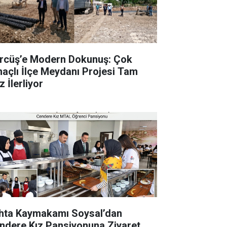
rcüş’e Modern Dokunuş: Çok
açlı İlçe Meydanı Projesi Tam
 İlerliyor
hta Kaymakamı Soysal’dan
ndere Kız Pansiyonuna Ziyaret