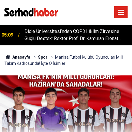
Dicle Üniversitesi’nden COP31 İklim Zirvesine
05:09
Güçlü Destek: Rektör Prof. Dr. Kamuran Eronat
Akademi Lansmanında
Anasayfa
Spor
Manisa Futbol Kulübü Oyuncuları Milli
Takım Kadrosunda! İşte O İsimler