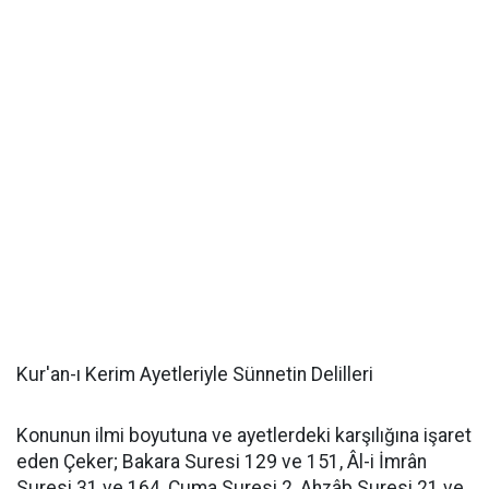
Kur'an-ı Kerim Ayetleriyle Sünnetin Delilleri
Konunun ilmi boyutuna ve ayetlerdeki karşılığına işaret
eden Çeker; Bakara Suresi 129 ve 151, Âl-i İmrân
Suresi 31 ve 164, Cuma Suresi 2, Ahzâb Suresi 21 ve