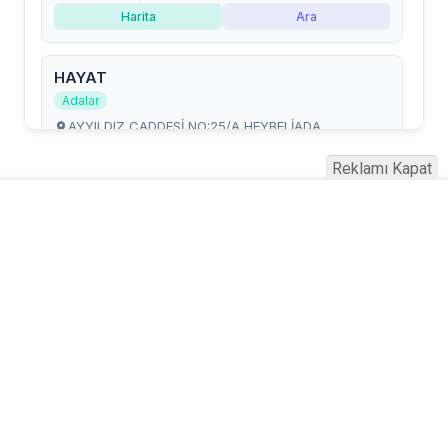
Reklamı Kapat
Serhad Haber © 2015
Anasayfa
Künye
İletişim
Gizlilik İlkeleri
Sitene Ekle