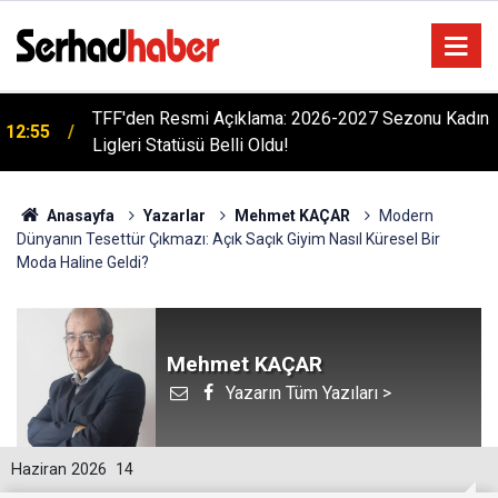
TFF'den Resmi Açıklama: 2026-2027 Sezonu Kadın
12:55
Ligleri Statüsü Belli Oldu!
Bursa Çataltepe Sanayi Sitesi'nde 18 Yıllık Kriz:
12:33
ÇATSANDER'den Hukuk ve Adalet Çağrısı
Anasayfa
Yazarlar
Mehmet KAÇAR
Modern
Dünyanın Tesettür Çıkmazı: Açık Saçık Giyim Nasıl Küresel Bir
Moda Haline Geldi?
Mehmet KAÇAR
Yazarın Tüm Yazıları >
Haziran 2026
14