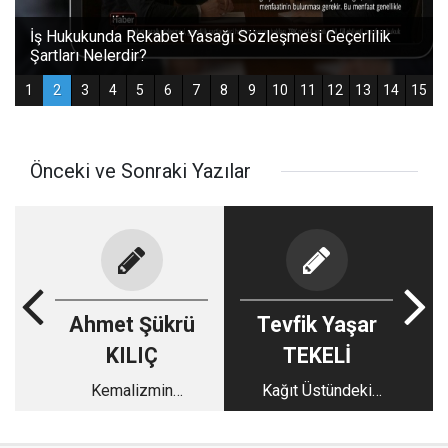
Önceki ve Sonraki Yazılar
Ahmet Şükrü
Tevfik Yaşar
KILIÇ
TEKELİ
Kemalizmin
Kağıt Üstündeki
Görünmez Zaferi ve
"Yetenek" Sahada
Ak Parti Döneminin
Fiyaskoya