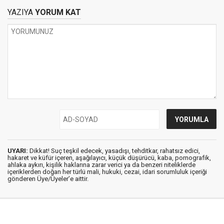
Beklenmedik Nesli
Dönüşünce:
YAZIYA
YORUM KAT
Vancouver’da Soğuk
Duş
UYARI:
Dikkat! Suç teşkil edecek, yasadışı, tehditkar, rahatsız edici,
hakaret ve küfür içeren, aşağılayıcı, küçük düşürücü, kaba, pornografik,
ahlaka aykırı, kişilik haklarına zarar verici ya da benzeri niteliklerde
içeriklerden doğan her türlü mali, hukuki, cezai, idari sorumluluk içeriği
gönderen Üye/Üyeler’e aittir.