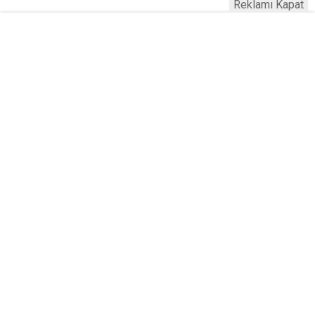
Reklamı Kapat
Serhad Haber © 2015
Anasayfa
Künye
İletişim
Gizlilik İlkeleri
Sitene Ekle
Haber Portalı Yazılımı