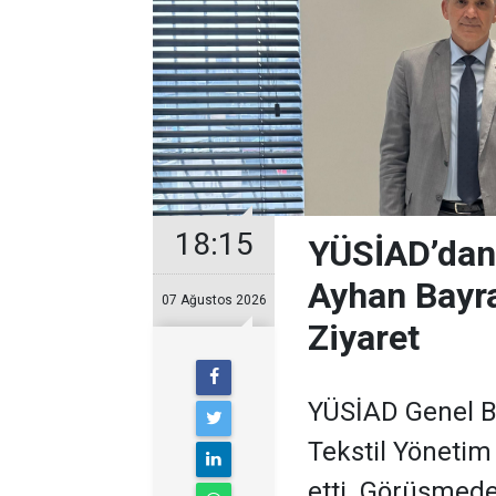
18:15
YÜSİAD’dan
Ayhan Bayra
07 Ağustos 2026
Ziyaret
YÜSİAD Genel B
Tekstil Yönetim
etti. Görüşmede