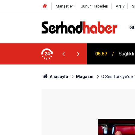
Manşetler
Günün Haberleri
Arşiv
S
G
niyyûn" Akımına Nebevî Uyarı: "Sünnetsiz
24
05:57
Sağlıkl
Anasayfa
Magazin
O Ses Türkiye'de 