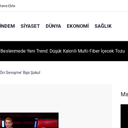
itene Ekle
ÜNDEM
SIYASET
DÜNYA
EKONOMI
SAĞLIK
ı Beslenmede Yeni Trend: Düşük Kalorili Multi-Fiber İçecek Tozu
'Ön Sevişme' Bipi Şoku!
Ma