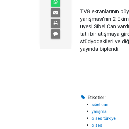
TV8 ekranlarının büy
yarışması'nın 2 Ekim
üyesi Sibel Can vard
tatlı bir atışmaya g
stüdyodakileri ve di
yayında biplendi.
Etiketler :
sibel can
yarışma
o ses türkiye
o ses