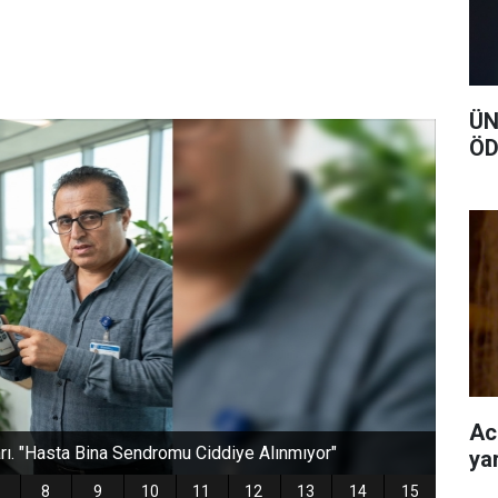
ÜN
ÖD
Ac
ya