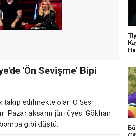
Ti
Ka
Ha
ye'de 'Ön Sevişme' Bipi
ak takip edilmekte olan O Ses
im Pazar akşamı jüri üyesi Gökhan
 bomba gibi düştü.
Bü
Çi