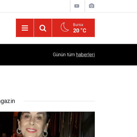
Bursa
20 °C
Dicle Üniversitesi'nden Türk Dünyası Hamlesi:
05:25
Günün tüm
haberleri
Sempozyumu Diyarbakır'da!
gazin