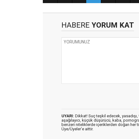
HABERE
YORUM KAT
UYARI:
Dikkat! Suç teşkil edecek, yasadışı, t
aşağılayıcı, küçük düşürücü, kaba, pornografik
benzeri niteliklerde içeriklerden doğan her t
Üye/Üyeler’e aittir.