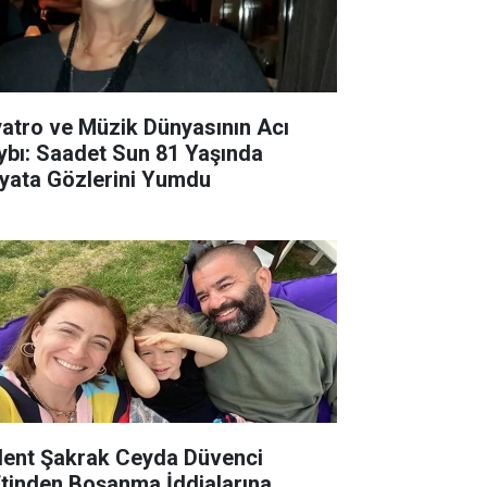
yatro ve Müzik Dünyasının Acı
ybı: Saadet Sun 81 Yaşında
yata Gözlerini Yumdu
lent Şakrak Ceyda Düvenci
ftinden Boşanma İddialarına