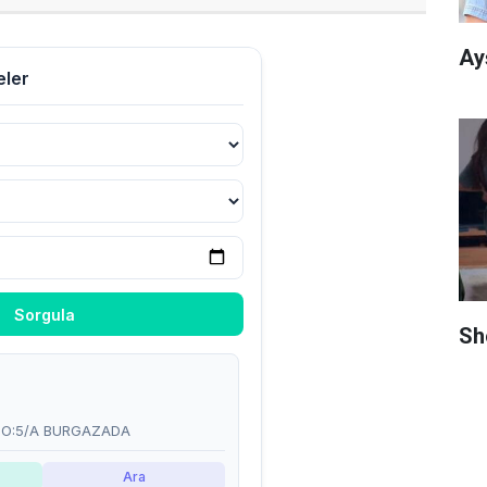
Ay
Sh