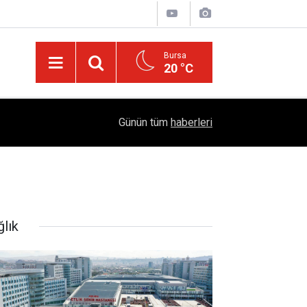
Bursa
20 °C
abı
Dicle Üniversitesi’nden COP31 İklim Zirvesine G
05:09
Günün tüm
haberleri
Kamuran Eronat Akademi Lansmanında
ğlık