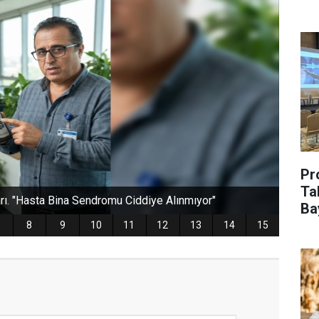
Pr
Ta
Ba