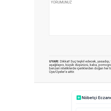
UYARI:
Dikkat! Suç teşkil edecek, yasadışı, t
aşağılayıcı, küçük düşürücü, kaba, pornografik
benzeri niteliklerde içeriklerden doğan her t
Üye/Üyeler’e aittir.