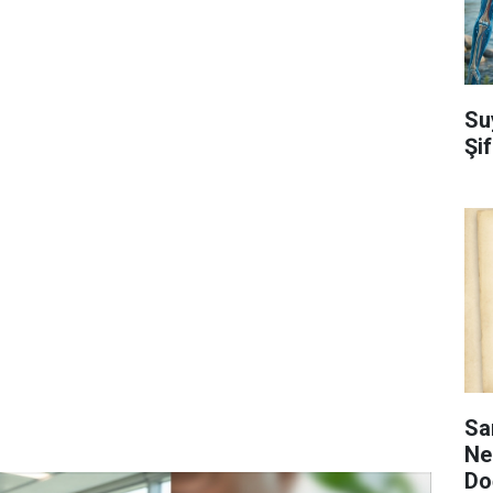
Su
Şi
Sa
Ne
Do