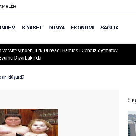
itene Ekle
ÜNDEM
SIYASET
DÜNYA
EKONOMI
SAĞLIK
ır’ın Asırlık Edebiyat Hafızası: "Diyarbekir'de Edebî Muhitler" Kit
esini düşürdü
Sa