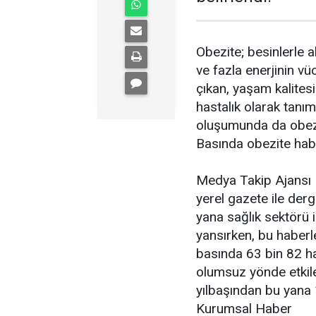
Obezite; besinlerle a
ve fazla enerjinin v
çıkan, yaşam kalites
hastalık olarak tanım
oluşumunda da obezi
Basında obezite haber
Medya Takip Ajansı I
yerel gazete ile der
yana sağlık sektörü i
yansırken, bu haberler
basında 63 bin 82 hab
olumsuz yönde etkile
yılbaşından bu yana 
Kurumsal Haber