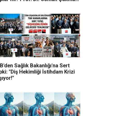
ıkladı
B'den Sağlık Bakanlığı'na Sert
pki: "Diş Hekimliği İstihdam Krizi
şıyor!"