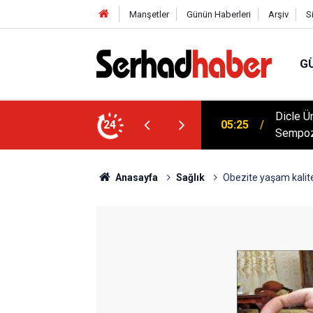
Manşetler
Günün Haberleri
Arşiv
S
G
ünyası Hamlesi: Cengiz Aytmatov
Diyarbak
24
05:18
Çıktı
Anasayfa
Sağlık
Obezite yaşam kalit