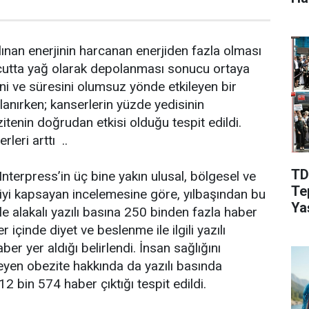
Aç
lınan enerjinin harcanan enerjiden fazla olması
ücutta yağ olarak depolanması sonucu ortaya
ini ve süresini olumsuz yönde etkileyen bir
lanırken; kanserlerin yüzde yedisinin
tenin doğrudan etkisi olduğu tespit edildi.
leri arttı ..
TD
nterpress’in üç bine yakın ulusal, bölgesel ve
Te
giyi kapsayan incelemesine göre, yılbaşından bu
Ya
le alakalı yazılı basına 250 binden fazla haber
 içinde diyet ve beslenme ile ilgili yazılı
er yer aldığı belirlendi. İnsan sağlığını
yen obezite hakkında da yazılı basında
12 bin 574 haber çıktığı tespit edildi.