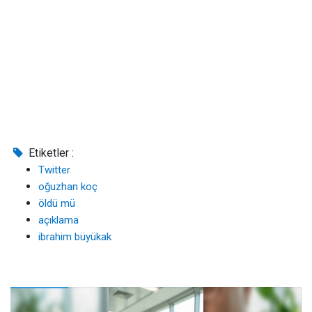
Etiketler :
Twitter
oğuzhan koç
öldü mü
açıklama
ibrahim büyükak