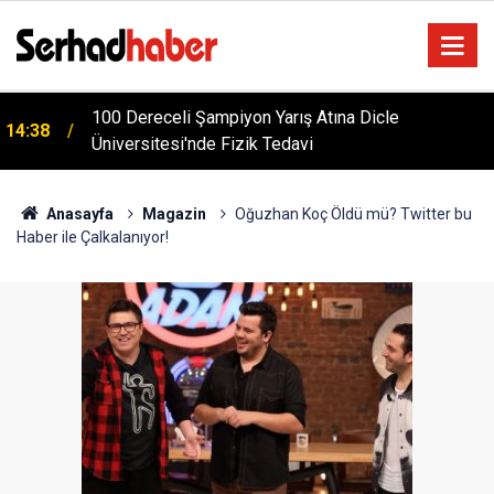
m
100 Dereceli Şampiyon Yarış Atına Dicle
14:38
Üniversitesi'nde Fizik Tedavi
Anasayfa
Magazin
Oğuzhan Koç Öldü mü? Twitter bu
Haber ile Çalkalanıyor!