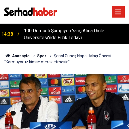
100 Dereceli Şampiyon Yarış Atına Dicle
14:38
Üniversitesi'nde Fizik Tedavi
Türkiye'yi Değiştiren Lider Turgut Özal'ın Asıl
04:20
Mesleği Ne? Şaşırtan Mühendislik Hikayesi
Anasayfa
Spor
Şenol Güneş Napoli Maçı Öncesi
"Kormuyoruz kimse merak etmesin"