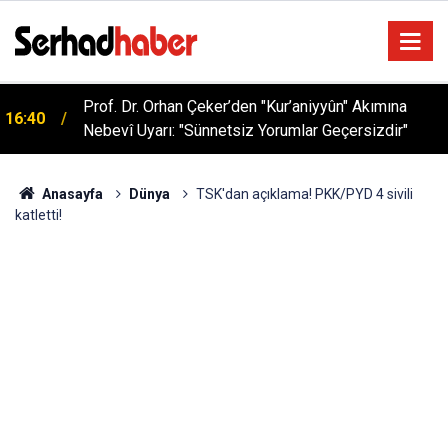
Prof. Dr. Orhan Çeker’den "Kur’aniyyûn" Akımına
16:40
Nebevî Uyarı: "Sünnetsiz Yorumlar Geçersizdir"
Anasayfa
Dünya
TSK'dan açıklama! PKK/PYD 4 sivili
katletti!