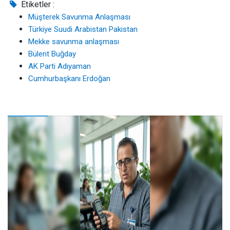
Etiketler :
Müşterek Savunma Anlaşması
Türkiye Suudi Arabistan Pakistan
Mekke savunma anlaşması
Bülent Buğday
AK Parti Adıyaman
Cumhurbaşkanı Erdoğan