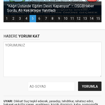
HABERE
YORUM KAT
UYARI:
Dikkat! Suç teşkil edecek, yasadışı, tehditkar, rahatsız edici,
hakaret ve küfür içeren, aşağılayıcı, küçük düşürücü, kaba, pornografik,