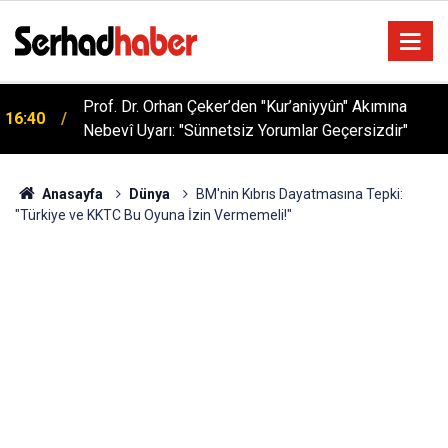
Sağlıklı Beslenmede Yeni Trend: Düşük Kalorili
05:57
Multi-Fiber İçecek Tozu
Anasayfa
Dünya
BM'nin Kıbrıs Dayatmasına Tepki:
"Türkiye ve KKTC Bu Oyuna İzin Vermemeli!"