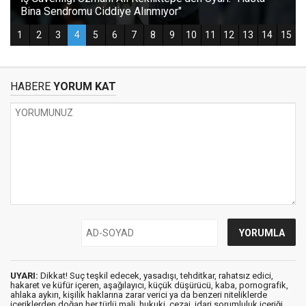
HABERE
YORUM KAT
UYARI:
Dikkat! Suç teşkil edecek, yasadışı, tehditkar, rahatsız edici,
hakaret ve küfür içeren, aşağılayıcı, küçük düşürücü, kaba, pornografik,
ahlaka aykırı, kişilik haklarına zarar verici ya da benzeri niteliklerde
içeriklerden doğan her türlü mali, hukuki, cezai, idari sorumluluk içeriği