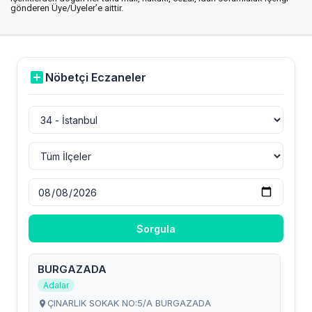
gönderen Üye/Üyeler’e aittir.