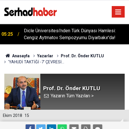
Dicle Üniversitesi'nden Türk Dünyası Hamlesi:
05:25
Cengiz Aytmatov Sempozyumu Diyarbakır'da!
Anasayfa
Yazarlar
Prof. Dr. Önder KUTLU
‘YAHUDİ TAKTİĞİ -7’ ÇEVRESİ…
Prof. Dr. Önder KUTLU
Yazarın Tüm Yazıları >
Ekim 2018
15