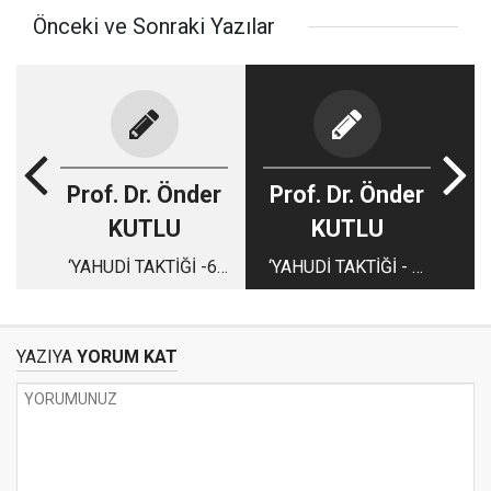
Önceki ve Sonraki Yazılar
Prof. Dr. Önder
Prof. Dr. Önder
KUTLU
KUTLU
‘YAHUDİ TAKTİĞİ -6’
‘YAHUDİ TAKTİĞİ - 8’
HAKKI GÖKBEL İLE
BÖLÜM BAŞKAN
SICAK İLİŞKİLER
YARDIMCISI ve
İDDİASI
YAZIYA
YORUM KAT