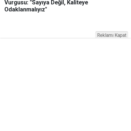
Vurgusu: "Sayıya Değil, Kaliteye
Odaklanmalıyız"
Reklamı Kapat
Serhad Haber © 2015
Anasayfa
Künye
İletişim
Gizlilik İlkeleri
Sitene Ekle