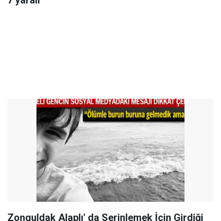
7 yaralı
Zonguldak Alaplı' da Serinlemek İçin Girdiği