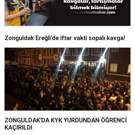
Zonguldak Ereğli'de iftar vakti sopalı kavga!
ZONGULDAK'DA KYK YURDUNDAN ÖĞRENCİ
KAÇIRILDI